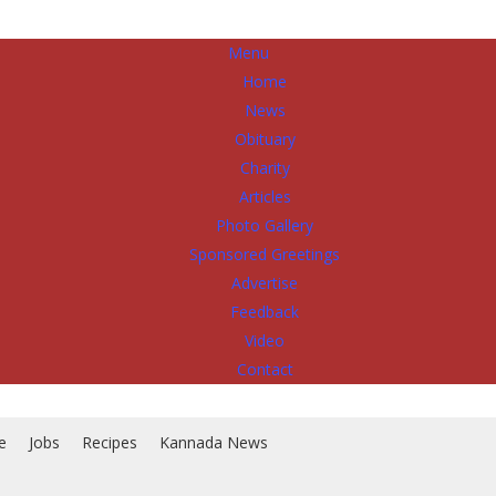
Menu
Home
News
Obituary
Charity
Articles
Photo Gallery
Sponsored Greetings
Advertise
Feedback
Video
Contact
e
Jobs
Recipes
Kannada News