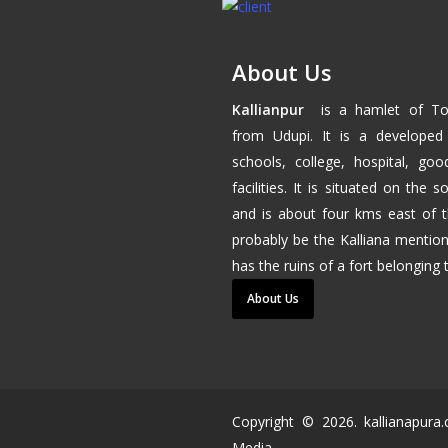
About Us
Kallianpur
is a hamlet of
To
from
Udupi
. It is a developed
schools, college, hospital, go
facilities. It is situated on the
and is about four kms east of 
probably be the Kalliana mention
has the ruins of a fort belonging
About Us
Copyright ©
2026
. kallianapur
Media