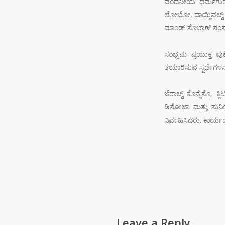
ವಂದನೀಯ ಧರ್ಮಗುರು ರೆ
ಲೋಬೋ, ದಾಯ್ಜಿವಲ್ಡ್
ಮಾಂಡ್ ಸೊಭಾಣ್ ಸಂಸ್ಥಾ
ಸಂಭ್ರಮ ಪ್ರಯುಕ್ತ ಪು
ತಯಾರಿಸುವ ಸ್ಪರ್ಧೆಗಳನ್
ಜೆರಾಲ್ಡ್ ಕೊನ್ಸೆಸೊ,
ಡಿಸೋಜಾ ಮತ್ತು ಸುನ
ನಿರ್ವಹಿಸಿದರು. ಕಾರ್ಯದರ
Leave a Reply