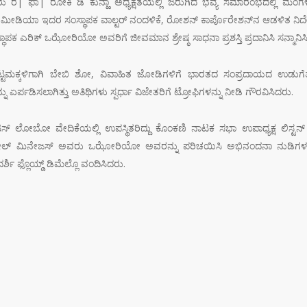
| ಫಾ| ರೋಕಿ ಡಿ ಕುನ್ಹಾ ಅಧ್ಯಕ್ಷತೆಯಲ್ಲಿ ಜರುಗಿದ ಭವ್ಯ ಸಮಾರಂಭದಲ್ಲಿ ಮಂಗಳೂರ
 ಮೀಡಿಯಾ ಇದರ ಸಂಸ್ಥಾಪಕ ವಾಲ್ಟರ್ ನಂದಳಿಕೆ, ರೋಶನ್ ಕಾರ್ಪೊರೇಶನ್‌ನ ಆಡಳಿತ ನಿರ
ಪಕ ಎರಿಕ್ ಒಝೋರಿಯೋ ಅವರಿಗೆ ಜೀವಮಾನ ಶ್ರೇಷ್ಠ ಸಾಧನಾ ಪ್ರಶಸ್ತಿ ಪ್ರದಾನಿಸಿ ಸನ್ಮಾನಿಸ
ಟ್ಟಮಕ್ಕಳಿಗಾಗಿ ಬೇಬಿ ಶೋ, ವಿವಾಹಿತ ಜೋಡಿಗಳಿಗೆ ಭಾರತದ ಸಂಪ್ರದಾಯದ ಉಡುಗೆತೊಡು
ನು ಏರ್ಪಡಿಸಲಾಗಿತ್ತು ಅತಿಥಿಗಳು ಸ್ಪರ್ಧಾ ವಿಜೇತರಿಗೆ ಟ್ರೋಫಿಗಳನ್ನು ನೀಡಿ ಗೌರವಿಸಿದರು.
 ಕ್ಲಿಟಸ್ ಲೋಬೋ ವೇದಿಕೆಯಲ್ಲಿ ಉಪಸ್ಥಿತರಿದ್ದು ಕೊಂಕಣಿ ನಾಟಕ ಸಭಾ ಉಪಾಧ್ಯಕ್ಷ ಲಿಸ
ೀಲ್ ಮಿನೇಜಸ್ ಅವರು ಒಝೋರಿಯೋ ಅವರನ್ನು ಪರಿಚಯಿಸಿ ಅಭಿನಂದನಾ ನುಡಿಗಳನ್ನ
್ಶಿ ಫ್ಲೊಯ್ಡ್ ಡಿಮೆಲ್ಲೊ ವಂದಿಸಿದರು.