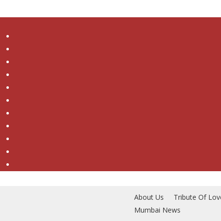
Skip
to
main
content
About Us
Tribute Of Lov
Mumbai News