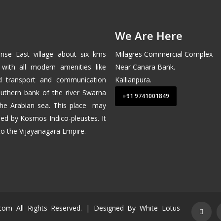
We Are Here
nse East
village about six kms
Milagres Commercial Complex
 with all modern amenities like
Near Canara Bank.
od transport and communication
Kallianpura.
 southern bank of the river Swarna
+91 9741001849
the
Arabian sea
. This place may
ed by Kosmos Indico-pleustes. It
 to the
Vijayanagara
Empire.
a.com All Rights Reserved. | Designed By
White Lotus