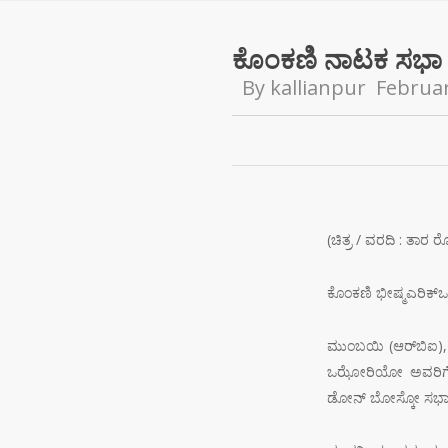
ಕೊಂಕಣಿ ನಾಟಕ ಸಭಾ
By
kallianpur
Februar
(ಚಿತ್ರ / ವರದಿ : ತಾರ ರ
ಕೊಂಕಣಿ ಭೀಷ್ಮಎರಿಕ್‌ಒ
ಮುಂಬಯಿ (ಆರ್‌ಬಿಐ),
ಒಝೋರಿಯೋ ಅವರಿಗೆ ಜೀ
ಡೋನ್ ಬೋಸ್ಕೋ ಸಭಾಂಗ