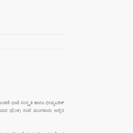
ಣಿ ಭಾಷೆ ಸಂಸ್ಕೃತಿ ಹಾಗೂ ಭೀಷ್ಮಎರಿಕ್
ುವಾರ (ಫೆ.೧೯) ಸಂಜೆ ಮಂಗಳೂರು ಅಲ್ಲಿನ