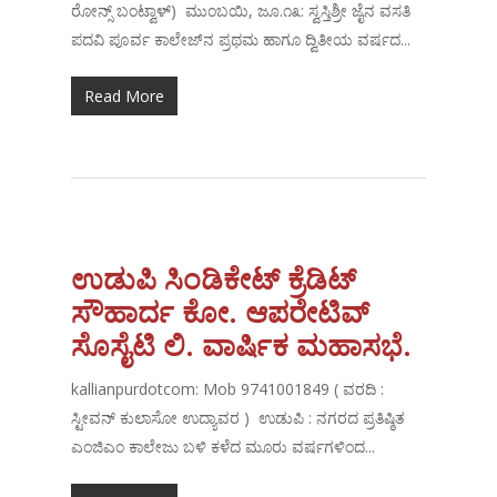
ರೋನ್ಸ್ ಬಂಟ್ವಾಳ್) ಮುಂಬಯಿ, ಜೂ.೧೩: ಸ್ವಸ್ತಿಶ್ರೀ ಜೈನ ವಸತಿ
ಪದವಿ ಪೂರ್ವ ಕಾಲೇಜ್‌ನ ಪ್ರಥಮ ಹಾಗೂ ದ್ವಿತೀಯ ವರ್ಷದ...
Read More
ಉಡುಪಿ ಸಿಂಡಿಕೇಟ್ ಕ್ರೆಡಿಟ್
ಸೌಹಾರ್ದ ಕೋ. ಆಪರೇಟಿವ್
ಸೊಸೈಟಿ ಲಿ. ವಾರ್ಷಿಕ ಮಹಾಸಭೆ.
kallianpurdotcom: Mob 9741001849 ( ವರದಿ :
ಸ್ಟೀವನ್ ಕುಲಾಸೋ ಉದ್ಯಾವರ ) ಉಡುಪಿ : ನಗರದ ಪ್ರತಿಷ್ಠಿತ
ಎಂಜಿಎಂ ಕಾಲೇಜು ಬಳಿ ಕಳೆದ ಮೂರು ವರ್ಷಗಳಿಂದ...