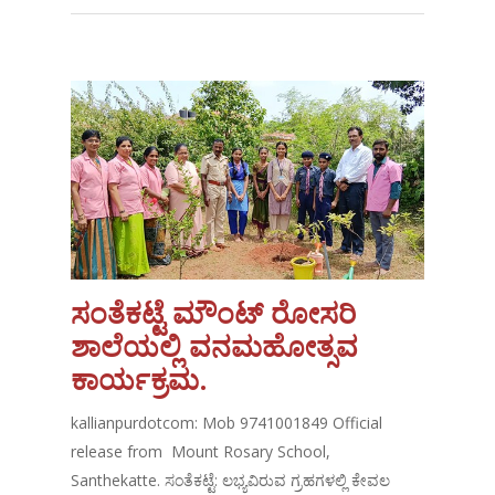
ಸಂತೆಕಟ್ಟೆ ಮೌಂಟ್ ರೋಸರಿ
ಶಾಲೆಯಲ್ಲಿ ವನಮಹೋತ್ಸವ
ಕಾರ್ಯಕ್ರಮ.
kallianpurdotcom: Mob 9741001849 Official
release from Mount Rosary School,
Santhekatte. ಸಂತೆಕಟ್ಟೆ: ಲಭ್ಯವಿರುವ ಗ್ರಹಗಳಲ್ಲಿ ಕೇವಲ