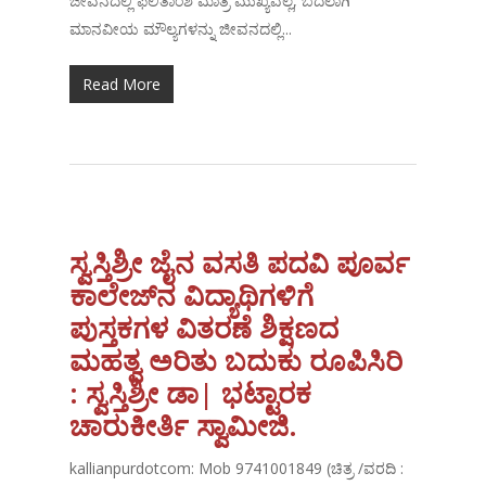
ಜೀವನದಲ್ಲಿ ಫಲಿತಾಂಶ ಮಾತ್ರ ಮುಖ್ಯವಲ್ಲ, ಬದಲಾಗಿ
ಮಾನವೀಯ ಮೌಲ್ಯಗಳನ್ನು ಜೀವನದಲ್ಲಿ...
Read More
ಸ್ವಸ್ತಿಶ್ರೀ ಜೈನ ವಸತಿ ಪದವಿ ಪೂರ್ವ
ಕಾಲೇಜ್‌ನ ವಿದ್ಯಾಥಿಗಳಿಗೆ
ಪುಸ್ತಕಗಳ ವಿತರಣೆ ಶಿಕ್ಷಣದ
ಮಹತ್ವ ಅರಿತು ಬದುಕು ರೂಪಿಸಿರಿ
: ಸ್ವಸ್ತಿಶ್ರೀ ಡಾ| ಭಟ್ಟಾರಕ
ಚಾರುಕೀರ್ತಿ ಸ್ವಾಮೀಜಿ.
kallianpurdotcom: Mob 9741001849 (ಚಿತ್ರ /ವರದಿ :