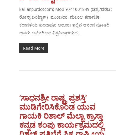
kallianpurdotcom: Mob 9741001849 (ಚಿತ್ರ /ವರದಿ :
ರೋನ್ಸ್ ಬಂಟ್ವಾಳ್) ಮುಂಬಯಿ, ಮೇ.೦೮: ಕರ್ನಾಟಕ
ಕರಾವಳಿಯ ಕುಂದಾಪುರ ಆಲೂರು ಇಲ್ಲಿನ ಆನಂದ ಪೂಜಾರಿ
ಅವರು ಅಮೇರಿಕಾದ ವಿಶ್ವವಿದ್ಯಾಲಯದ...
Read More
‘ಸಾಧನಶ್ರೀ ರಾಷ್ಟ್ರ ಪ್ರಶಸ್ತಿ’
ಮುಡಿಗೇರಿಸಿಕೊಂಡ ಯುವ
ಗಾಯಕಿ ರಿಶಾಲ್ ಮೆಲ್ಬಾ ಕ್ರಾಸ್ತಾ
ಕನ್ನಡ ಕಂಪು ಕಾರ್ಯಕ್ರಮದಲ್ಲಿ
ರಿಶಲ್ ಪ್ರತಿಭೆಗೆ ಸಿಕ್ಕ ರಾಷ್ಟ್ರೀಯ