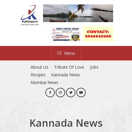
Skip
to
Close
main
Menu
content
Menu
About Us
Tribute Of Love
Jobs
Recipes
Kannada News
Mumbai News
Kannada News