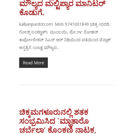
ಮೌಲ್ಯದ ಮಲ್ಟಿಪ್ಯಾರ ಮಾನಿಟರ್
ಕೊಡುಗೆ.
kallianpurdotcom: Mob 9741001849 (ಚಿತ್ರ /ವರದಿ :
ರೋನ್ಸ್ ಬಂಟ್ವಾಳ್) ಮುಂಬಯಿ, ಮೇ.೨೪: ರೋಹನ್
ಕಾರ್ಪೋರೇಶನ್ ಸಿಎಸ್ ಆರ್ ನಿಧಿಯಿಂದ ವತಿಯಿಂದ ವೆನ್ಲಾಕ್
ಆಸ್ಪತ್ರೆಗೆ ೧೦ಲಕ್ಷ ಮೌಲ್ಯದ...
Read More
ಚಿಕ್ಕಮಗಳೂರುನಲ್ಲಿ ಶತಕ
ಸಂಭ್ರಮಿಸಿದ `ಮ್ಹಾತಾರೊ
ಚರ್ಬೆಲಾ’ ಕೊಂಕಣಿ ನಾಟಕ,