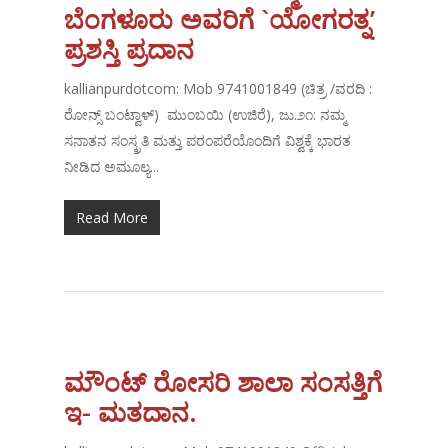
ಬೆಂಗಳೂರು ಅವರಿಗೆ `ಯೋಗರತ್ನ’
ಪ್ರಶಸ್ತಿ ಪ್ರದಾನ
kallianpurdotcom: Mob 9741001849 (ಚಿತ್ರ /ವರದಿ :
ರೋನ್ಸ್ ಬಂಟ್ವಾಳ್) ಮುಂಬಯಿ (ಉಜಿರೆ), ಜು.೨೧: ನಮ್ಮ
ಸನಾತನ ಸಂಸ್ಕ್ರತಿ ಮತ್ತು ಪರಂಪರೆಯೊಂದಿಗೆ ವಿಶ್ವಕ್ಕೆ ಭಾರತ
ನೀಡಿದ ಅಮೂಲ್ಯ...
Read More
ಮೌಂಟ್ ರೋಸರಿ ಶಾಲಾ ಸಂಸತ್ತಿಗೆ
ಇ- ಮತದಾನ.