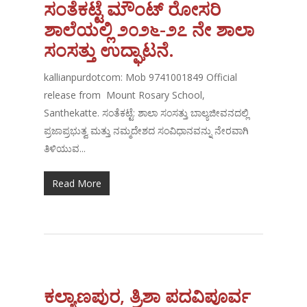
ಸಂತೆಕಟ್ಟೆ ಮೌಂಟ್ ರೋಸರಿ
ಶಾಲೆಯಲ್ಲಿ ೨೦೨೬-೨೭ ನೇ ಶಾಲಾ
ಸಂಸತ್ತು ಉದ್ಘಾಟನೆ.
kallianpurdotcom: Mob 9741001849 Official
release from Mount Rosary School,
Santhekatte. ಸಂತೆಕಟ್ಟೆ: ಶಾಲಾ ಸಂಸತ್ತು ಬಾಲ್ಯಜೀವನದಲ್ಲಿ
ಪ್ರಜಾಪ್ರಭುತ್ವ ಮತ್ತು ನಮ್ಮದೇಶದ ಸಂವಿಧಾನವನ್ನು ನೇರವಾಗಿ
ತಿಳಿಯುವ...
Read More
ಕಲ್ಯಾಣಪುರ, ತ್ರಿಶಾ ಪದವಿಪೂರ್ವ