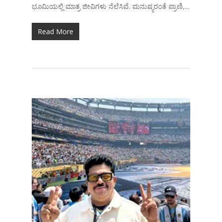
ಭೂಮಿಯಲ್ಲಿ ಮಾತ್ರ ಜೀವಿಗಳು ನೆಲೆಸಿವೆ. ಮನುಷ್ಯರಂತೆ ಪ್ರಾಣಿ,...
Read More