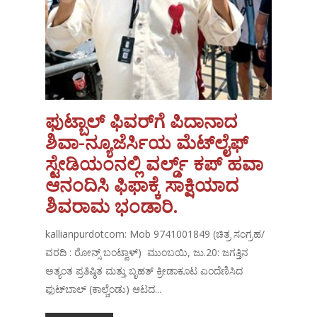
ಫುಟ್ಬಾಲ್ ಫಿವರ್‌ಗೆ ಪಿದಾನಾದ
ಶಿವಾ-ನ್ಯೂಜೆರ್ಸಿಯ ಮೆಟ್‌ಲೈಫ್
ಸ್ಟೇಡಿಯಂನಲ್ಲಿ ವರ್ಲ್ಡ್ ಕಪ್ ಹವಾ
ಆನಂದಿಸಿ ಫಿಫಾಕ್ಕೆ ಸಾಕ್ಷಿಯಾದ
ಶಿವರಾಮ ಭಂಡಾರಿ.
kallianpurdotcom: Mob 9741001849 (ಚಿತ್ರ ಸಂಗ್ರಹ/
ವರದಿ : ರೋನ್ಸ್ ಬಂಟ್ವಾಳ್) ಮುಂಬಯಿ, ಜು.20: ಜಗತ್ತಿನ
ಅತ್ಯಂತ ಪ್ರತಿಷ್ಠಿತ ಮತ್ತು ಬೃಹತ್ ಕ್ರೀಡಾಕೂಟ ಎಂದೆಣಿಸಿದ
ಫುಟ್‌ಬಾಲ್ (ಕಾಲ್ಚೆಂಡು) ಆಟದ...