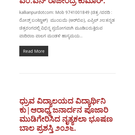
ಎಂ.ಎನ್ ರಾಜೇಂದ್ರ ಕುಮಾರ್.
kallianpurdotcom: Mob 9741001849 (ಚಿತ್ರ /ವರದಿ :
ರೋನ್ಸ್ ಬಂಟ್ವಾಳ್) ಮುಂಬಯಿ (ಆರ್‌ಬಿಐ), ಏಪ್ರಿಲ್ ೨೮:ಕನ್ನಡ
ಚಿತ್ರರಂಗದಲ್ಲಿ ವಿಭಿನ್ನ ಪ್ರಯೋಗವಾಗಿ ಮೂಡಿಬರುತ್ತಿರುವ
ವಾದಿರಾಜ ವಾಲಗ ಮಂಡಳಿ ಹಾಸ್ಯಮಯ...
Read More
ಧ್ರುವ ವಿದ್ಯಾಲಯದ ವಿದ್ಯಾರ್ಥಿನಿ
ಕು|ಆರಾಧ್ಯ ಜನಾರ್ದನ ಪೂಜಾರಿ
ಮುಡಿಗೇರಿಸಿದ ನೃತ್ಯಕಲಾ ಭೂಷಣ
ಬಾಲ ಪ್ರಶಸ್ತಿ ೨೦೨೬.