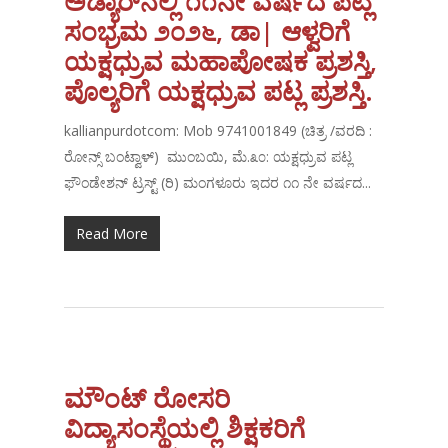
ಅಡ್ಯಾರ್‌ನಲ್ಲಿ ೧೧ನೇ ವರ್ಷದ ಪಟ್ಲ
ಸಂಭ್ರಮ ೨೦೨೬, ಡಾ| ಆಳ್ವರಿಗೆ
ಯಕ್ಷಧ್ರುವ ಮಹಾಪೋಷಕ ಪ್ರಶಸ್ತಿ,
ಪೊಲ್ಯರಿಗೆ ಯಕ್ಷಧ್ರುವ ಪಟ್ಲ ಪ್ರಶಸ್ತಿ.
kallianpurdotcom: Mob 9741001849 (ಚಿತ್ರ /ವರದಿ :
ರೋನ್ಸ್ ಬಂಟ್ವಾಳ್) ಮುಂಬಯಿ, ಮೆ.೩೦: ಯಕ್ಷಧ್ರುವ ಪಟ್ಲ
ಫೌಂಡೇಶನ್ ಟ್ರಸ್ಟ್ (ರಿ) ಮಂಗಳೂರು ಇದರ ೧೧ ನೇ ವರ್ಷದ...
Read More
ಮೌಂಟ್ ರೋಸರಿ
ವಿದ್ಯಾಸಂಸ್ಥೆಯಲ್ಲಿ ಶಿಕ್ಷಕರಿಗೆ