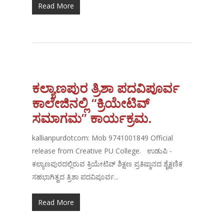
Read More
ಕಲ್ಯಾಣಪುರ ತ್ರಿಶಾ ಪದವಿಪೂರ್ವ
ಕಾಲೇಜಿನಲ್ಲಿ “ಕ್ರಿಯೇಟಿವ್
ಸಮಾಗಮ” ಕಾರ್ಯಕ್ರಮ.
kallianpurdotcom: Mob 9741001849 Official
release from Creative PU College. ಉಡುಪಿ -
ಕಲ್ಯಾಣಪುರದಲ್ಲಿರುವ ಕ್ರಿಯೇಟಿವ್ ಶಿಕ್ಷಣ ಪ್ರತಿಷ್ಠಾನದ ಶೈಕ್ಷಣಿಕ
ಸಹಭಾಗಿತ್ವದ ತ್ರಿಶಾ ಪದವಿಪೂರ್ವ...
Read More