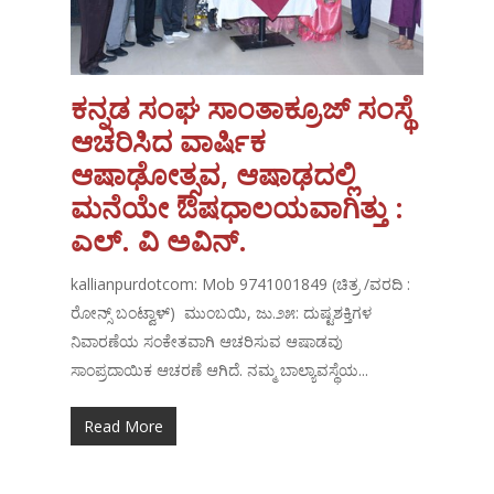
ಕನ್ನಡ ಸಂಘ ಸಾಂತಾಕ್ರೂಜ್ ಸಂಸ್ಥೆ
ಆಚರಿಸಿದ ವಾರ್ಷಿಕ
ಆಷಾಢೋತ್ಸವ, ಆಷಾಢದಲ್ಲಿ
ಮನೆಯೇ ಔಷಧಾಲಯವಾಗಿತ್ತು :
ಎಲ್. ವಿ ಅವಿನ್.
kallianpurdotcom: Mob 9741001849 (ಚಿತ್ರ /ವರದಿ :
ರೋನ್ಸ್ ಬಂಟ್ವಾಳ್) ಮುಂಬಯಿ, ಜು.೨೫: ದುಷ್ಟಶಕ್ತಿಗಳ
ನಿವಾರಣೆಯ ಸಂಕೇತವಾಗಿ ಆಚರಿಸುವ ಆಷಾಡವು
ಸಾಂಪ್ರದಾಯಿಕ ಆಚರಣೆ ಆಗಿದೆ. ನಮ್ಮ ಬಾಲ್ಯಾವಸ್ಥೆಯ...
Read More