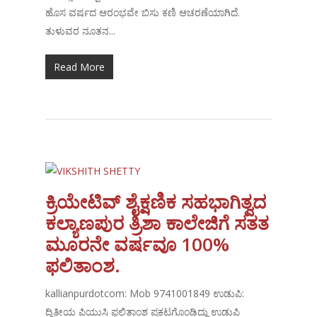
ಹೊಸ ವರ್ಷದ ಆರಂಭವೇ ಬಿಸು ಕಣಿ ಆಚರಣೆಯಾಗಿದೆ.
ತುಳುವರ ನೂತನ...
Read More
ಕ್ರಿಯೇಟಿವ್ ಶೈಕ್ಷಣಿಕ ಸಹಭಾಗಿತ್ವದ
ಕಲ್ಯಾಣಪುರ ತ್ರಿಶಾ ಕಾಲೇಜಿಗೆ ಸತತ
ಮೂರನೇ ವರ್ಷವೂ 100%
ಫಲಿತಾಂಶ.
kallianpurdotcom: Mob 9741001849 ಉಡುಪಿ:
ದ್ವಿತೀಯ ಪಿಯುಸಿ ಫಲಿತಾಂಶ ಪ್ರಕಟಗೊಂಡಿದ್ದು ಉಡುಪಿ