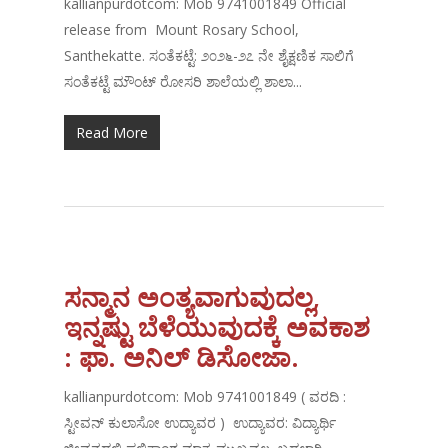
kallianpurdotcom: Mob 9741001849 Official
release from Mount Rosary School,
Santhekatte. ಸಂತೆಕಟ್ಟೆ: ೨೦೨೬-೨೭ ನೇ ಶೈಕ್ಷಣಿಕ ಸಾಲಿಗೆ
ಸಂತೆಕಟ್ಟೆ ಮೌಂಟ್ ರೋಸರಿ ಶಾಲೆಯಲ್ಲಿ ಶಾಲಾ...
Read More
ಸನ್ಮಾನ ಅಂತ್ಯವಾಗುವುದಲ್ಲ,
ಇನ್ನಷ್ಟು ಬೆಳೆಯುವುದಕ್ಕೆ ಅವಕಾಶ
: ಫಾ. ಅನಿಲ್ ಡಿಸೋಜಾ.
kallianpurdotcom: Mob 9741001849 ( ವರದಿ :
ಸ್ಟೀವನ್ ಕುಲಾಸೋ ಉದ್ಯಾವರ ) ಉದ್ಯಾವರ: ವಿದ್ಯಾರ್ಥಿ