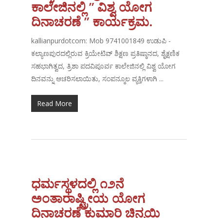
ಕಾಲೇಜಿನಲ್ಲಿ ” ವಿಶ್ವ ಯೋಗ
ದಿನಾಚರಣೆ ” ಕಾರ್ಯಕ್ರಮ.
kallianpurdotcom: Mob 9741001849 ಉಡುಪಿ -
ಕಲ್ಯಾಣಪುರದಲ್ಲಿರುವ ಕ್ರಿಯೇಟಿವ್ ಶಿಕ್ಷಣ ಪ್ರತಿಷ್ಠಾನದ, ಶೈಕ್ಷಣಿಕ
ಸಹಭಾಗಿತ್ವದ, ತ್ರಿಶಾ ಪದವಿಪೂರ್ವ ಕಾಲೇಜಿನಲ್ಲಿ ವಿಶ್ವ ಯೋಗ
ದಿನವನ್ನು ಆಚರಿಸಲಾಯಿತು, ಸಂಪನ್ಮೂಲ ವ್ಯಕ್ತಿಗಳಾಗಿ ...
Read More
ಧರ್ಮಸ್ಥಳದಲ್ಲಿ ೧೨ನೆ
ಅಂತಾರಾಷ್ಟ್ರೀಯ ಯೋಗ
ದಿನಾಚರಣೆ ಕುಮಾರಿ ಚಿನ್ಮಯಿ