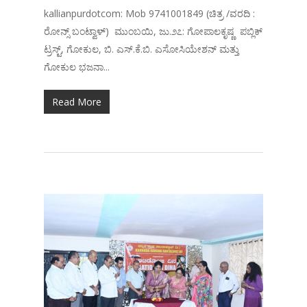
kallianpurdotcom: Mob 9741001849 (ಚಿತ್ರ /ವರದಿ :
ರೋನ್ಸ್ ಬಂಟ್ವಾಳ್) ಮುಂಬಯಿ, ಜು.೨೭: ಗೋಪಾಲಕೃಷ್ಣ ಪಬ್ಲಿಕ್
ಟ್ರಸ್ಟ್, ಗೋಕುಲ, ಬಿ. ಎಸ್.ಕೆ.ಬಿ. ಎಸೋಸಿಯೇಶನ್ ಮತ್ತು
ಗೋಕುಲ ಭಜನಾ...
Read More