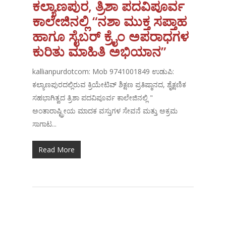
ಕಲ್ಯಾಣಪುರ, ತ್ರಿಶಾ ಪದವಿಪೂರ್ವ
ಕಾಲೇಜಿನಲ್ಲಿ “ನಶಾ ಮುಕ್ತ ಸಪ್ತಾಹ
ಹಾಗೂ ಸೈಬರ್ ಕ್ರೈಂ ಅಪರಾಧಗಳ
ಕುರಿತು ಮಾಹಿತಿ ಅಭಿಯಾನ”
kallianpurdotcom: Mob 9741001849 ಉಡುಪಿ:
ಕಲ್ಯಾಣಪುರದಲ್ಲಿರುವ ಕ್ರಿಯೇಟಿವ್ ಶಿಕ್ಷಣ ಪ್ರತಿಷ್ಠಾನದ, ಶೈಕ್ಷಣಿಕ
ಸಹಭಾಗಿತ್ವದ ತ್ರಿಶಾ ಪದವಿಪೂರ್ವ ಕಾಲೇಜಿನಲ್ಲಿ "
ಅಂತಾರಾಷ್ಟ್ರೀಯ ಮಾದಕ ವಸ್ತುಗಳ ಸೇವನೆ ಮತ್ತು ಅಕ್ರಮ
ಸಾಗಾಟ...
Read More