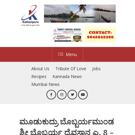
Skip
to
main
content
Menu
About Us
Tribute Of Love
Jobs
Recipes
Kannada News
Mumbai News
ಮೂಡುಕುದ್ರು ಬೊಬ್ಬರ್ಯಮುಂಡ
ಶ್ರೀ ಬೊಬ್ಬರ್ಯ ದೈವಸ್ಥಾನ ಎ. 8 –