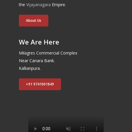
the
Vijayanagara
Empire.
About Us
We Are Here
Milagres Commercial Complex
Near Canara Bank.
Kallianpura.
+91 9741001849