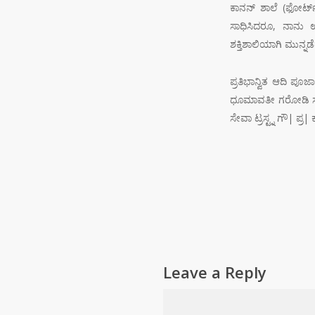
ಕಾನನ್ ಶಾಲೆ (ಫೋರ್ಟ್
ಸಾಧಿಸಿದರೂ, ನಾನು ಉತ
ಶಕ್ತಿಶಾಲಿಯಾಗಿ ಮುನ್
ಪ್ರತಿಭಾನ್ವಿತ ಆದಿ ಪೂಜ
ಧೂಮಾವತೀ ಗರೋಡಿ ಸೇವಾ
ಸೇವಾ ಟ್ರಸ್ಟ್ನ ಗೌ| ಪ್
Leave a Reply