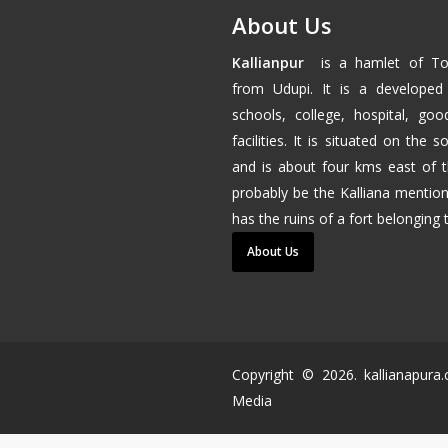
About Us
Kallianpur
is a hamlet of
To
from
Udupi
. It is a developed
schools, college, hospital, go
facilities. It is situated on the
and is about four kms east of 
probably be the Kalliana mention
has the ruins of a fort belonging
About Us
Copyright ©
2026
. kallianapur
Media