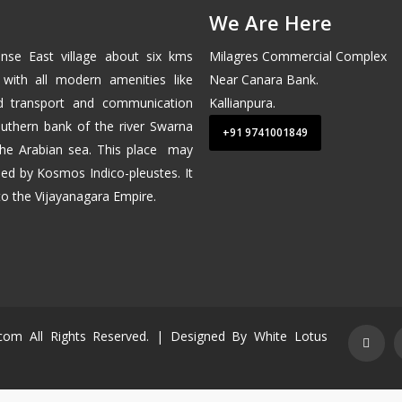
We Are Here
nse East
village about six kms
Milagres Commercial Complex
 with all modern amenities like
Near Canara Bank.
od transport and communication
Kallianpura.
 southern bank of the river Swarna
+91 9741001849
the
Arabian sea
. This place may
ed by Kosmos Indico-pleustes. It
 to the
Vijayanagara
Empire.
a.com All Rights Reserved. | Designed By
White Lotus