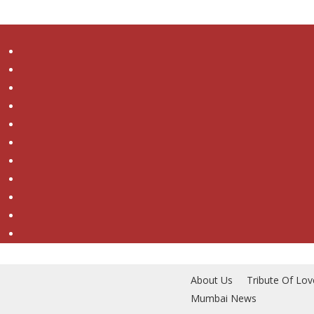
Skip
to
main
content
About Us
Tribute Of Lov
Mumbai News