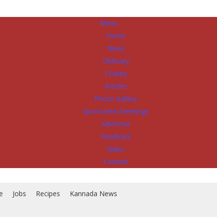
Menu
Home
News
Obituary
Charity
Articles
Photo Gallery
Sponsored Greetings
Advertise
Feedback
Video
Contact
e
Jobs
Recipes
Kannada News