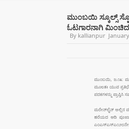
ಮುಂಬಯಿ ಸ್ಕೂಲ್ಸ್ ಸ
ಓಟಗಾರನಾಗಿ ಮಿಂಚಿದ 
By
kallianpur
January
ಮುಂಬಯಿ, ಜ.೧೩: ಮುಂಬ
ಮೂಲತಃ ಯುವ ಪ್ರತಿಭೆ, 
ಪದಕಗಳನ್ನು ಪ್ರಾಪ್ತಿಸಿ 
ಮರೇನ್‌ಲೈನ್ ಅಲ್ಲಿನ ಮು
ಹರೆಯದ ಆದಿ ಪೂಜಾರಿ ಕ
ಎಂಎಸ್‌ಎಸ್‌ಎ೧೨೮ನೇ ವ