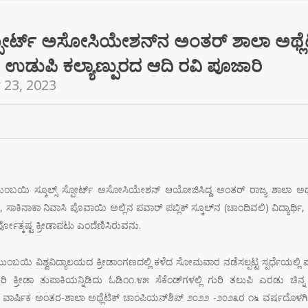
್ಪೋರ್ಟ್ ಅಸೋಸಿಯೇಶನ್‌ನ ಅಂತರ್ ಶಾಲಾ ಅಥ್ಲೆ
ಉಡುಪಿ ಕಲ್ಯಾಣ್ಪುರದ ಆದಿ ರವಿ ಪೂಜಾರಿ
 23, 2023
ಯಿ ಸ್ಕೂಲ್ಸ್ ಸ್ಪೋರ್ಟ್ ಅಸೋಸಿಯೇಶನ್ ಆಯೋಜಿಸಿದ್ದ ಅಂತರ್ ರಾಜ್ಯ ಶಾಲಾ ಅಥ್ಲೆಟ
ಸಾಕಿನಾಕಾ ನಿವಾಸಿ ಪೊವಾಯಿ ಅಲ್ಲಿನ ಪವಾರ್ ಪಬ್ಲಿಕ್ ಸ್ಕೂಲ್‌ನ (ಚಾಂದಿವಲಿ) ವಿದ್ಯಾರ್ಥ
ಸರ್ವೋತ್ಕಷ್ಟ ಕ್ರೀಡಾಪಟು ಎಂದೆಣಿಸಿರುವನು.
ಂಬಯಿ ವಿಶ್ವವಿದ್ಯಾಲಯದ ಕ್ರೀಡಾಂಗಣದಲ್ಲಿ ಕಳೆದ ಸೋಮವಾರ ನಡೆಸಲ್ಪಟ್ಟ ಸ್ಪರ್ಧೆಯಲ್ಲಿ ಪವಾರ್
್ರೀಡಾ ತುಪಾಕಿಯನ್ನಿಡಿದು ಓಡಿ೧೧.೪೫ ಸೆಕೆಂಡ್‌ಗಳಲ್ಲಿ ಗುರಿ ತಲುಪಿ ಎರಡು ಚಿನ್ನ
ಾರ್ಷಿಕ ಅಂತರ-ಶಾಲಾ ಅಥ್ಲೆಟಿಕ್ ಚಾಂಪಿಯನ್‌ಶಿಪ್ ೨೦೨೨ -೨೦೨೩ರ ೧೬ ವರ್ಷದೊಳಗಿನವರ ಸ್