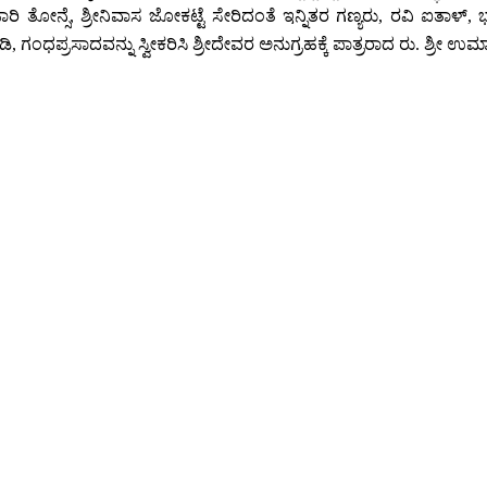
ಜಾರಿ ತೋನ್ಸೆ, ಶ್ರೀನಿವಾಸ ಜೋಕಟ್ಟೆ ಸೇರಿದಂತೆ ಇನ್ನಿತರ ಗಣ್ಯರು, ರವಿ ಐ
ಮುಡಿ, ಗಂಧಪ್ರಸಾದವನ್ನು ಸ್ವೀಕರಿಸಿ ಶ್ರೀದೇವರ ಅನುಗ್ರಹಕ್ಕೆ ಪಾತ್ರರಾದ ರು. ಶ್