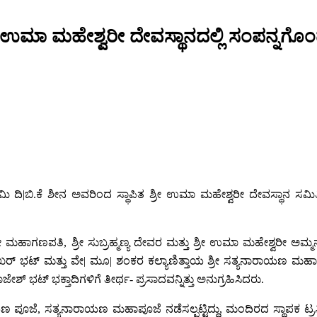
ಶ್ರೀ ಉಮಾ ಮಹೇಶ್ವರೀ ದೇವಸ್ಥಾನದಲ್ಲಿ ಸಂಪನ್ನ
ಮಿ ದಿ|ಬಿ.ಕೆ ಶೀನ ಅವರಿಂದ ಸ್ಥಾಪಿತ ಶ್ರೀ ಉಮಾ ಮಹೇಶ್ವರೀ ದೇವಸ್ಥಾನ ಸ
 ಶ್ರೀ ಮಹಾಗಣಪತಿ, ಶ್ರೀ ಸುಬ್ರಹ್ಮಣ್ಯ ದೇವರ ಮತ್ತು ಶ್ರೀ ಉಮಾ ಮಹೇಶ್ವರೀ 
 ಭಟ್ ಮತ್ತು ವೇ| ಮೂ| ಶಂಕರ ಕಲ್ಯಾಣಿತ್ತಾಯ ಶ್ರೀ ಸತ್ಯನಾರಾಯಣ ಮಹಾಪೂಜೆ
ಶ್ ಭಟ್ ಭಕ್ತಾದಿಗಳಿಗೆ ತೀರ್ಥ- ಪ್ರಸಾದವನ್ನಿತ್ತು ಅನುಗ್ರಹಿಸಿದರು.
ಜೆ, ಸತ್ಯನಾರಾಯಣ ಮಹಾಪೂಜೆ ನಡೆಸಲ್ಪಟ್ಟಿದ್ದು, ಮಂದಿರದ ಸ್ಥಾಪಕ ಟ್ರಸ್ಟಿ