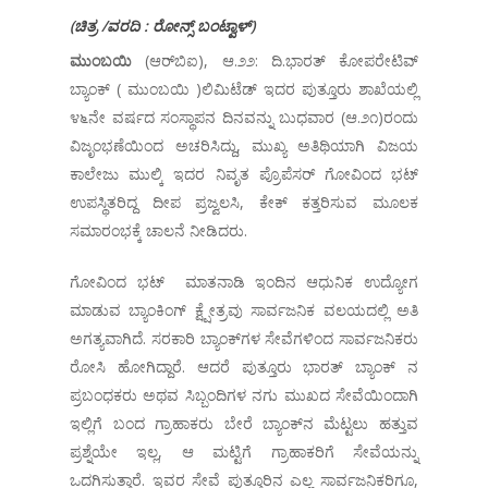
(
ಚಿತ್ರ
/
ವರದಿ
:
ರೋನ್ಸ್
ಬಂಟ್ವಾಳ್
)
ಮುಂಬಯಿ
(ಆರ್‌ಬಿಐ), ಆ.೨೨: ದಿ.ಭಾರತ್ ಕೋಪರೇಟಿವ್
ಬ್ಯಾಂಕ್ ( ಮುಂಬಯಿ )ಲಿಮಿಟೆಡ್ ಇದರ ಪುತ್ತೂರು ಶಾಖೆಯಲ್ಲಿ
೪೬ನೇ ವರ್ಷದ ಸಂಸ್ಥಾಪನ ದಿನವನ್ನು ಬುಧವಾರ (ಆ.೨೧)ರಂದು
ವಿಜೃಂಭಣೆಯಿಂದ ಅಚರಿಸಿದ್ದು, ಮುಖ್ಯ ಅತಿಥಿಯಾಗಿ ವಿಜಯ
ಕಾಲೇಜು ಮುಲ್ಕಿ ಇದರ ನಿವೃತ ಪ್ರೊಪೆಸರ್ ಗೋವಿಂದ ಭಟ್
ಉಪಸ್ಥಿತರಿದ್ದ ದೀಪ ಪ್ರಜ್ವಲಸಿ, ಕೇಕ್ ಕತ್ತರಿಸುವ ಮೂಲಕ
ಸಮಾರಂಭಕ್ಕೆ ಚಾಲನೆ ನೀಡಿದರು.
ಗೋವಿಂದ ಭಟ್ ಮಾತನಾಡಿ ಇಂದಿನ ಆಧುನಿಕ ಉದ್ಯೋಗ
ಮಾಡುವ ಬ್ಯಾಂಕಿಂಗ್ ಕ್ಷ್ಷೇತ್ರವು ಸಾರ್ವಜನಿಕ ವಲಯದಲ್ಲಿ ಅತಿ
ಅಗತ್ಯವಾಗಿದೆ. ಸರಕಾರಿ ಬ್ಯಾಂಕ್‌ಗಳ ಸೇವೆಗಳಿಂದ ಸಾರ್ವಜನಿಕರು
ರೋಸಿ ಹೋಗಿದ್ದಾರೆ. ಆದರೆ ಪುತ್ತೂರು ಭಾರತ್ ಬ್ಯಾಂಕ್ ನ
ಪ್ರಬಂಧಕರು ಅಥವ ಸಿಬ್ಬಂದಿಗಳ ನಗು ಮುಖದ ಸೇವೆಯಿಂದಾಗಿ
ಇಲ್ಲಿಗೆ ಬಂದ ಗ್ರಾಹಾಕರು ಬೇರೆ ಬ್ಯಾಂಕ್‌ನ ಮೆಟ್ಟಲು ಹತ್ತುವ
ಪ್ರಶ್ನೆಯೇ ಇಲ್ಲ, ಆ ಮಟ್ಟಿಗೆ ಗ್ರಾಹಾಕರಿಗೆ ಸೇವೆಯನ್ನು
ಒದಗಿಸುತ್ತಾರೆ. ಇವರ ಸೇವೆ ಪುತ್ತೂರಿನ ಎಲ್ಲ ಸಾರ್ವಜನಿಕರಿಗೂ,