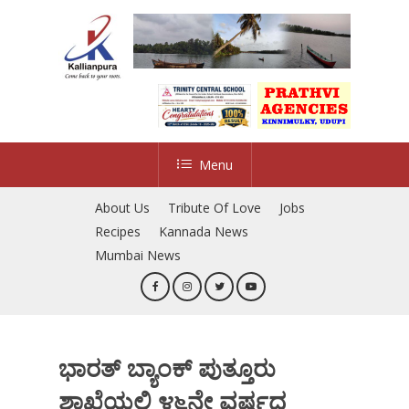
Skip
to
main
content
Menu
About Us
Tribute Of Love
Jobs
Recipes
Kannada News
Mumbai News
ಭಾರತ್ ಬ್ಯಾಂಕ್ ಪುತ್ತೂರು
ಶಾಖೆಯಲ್ಲಿ ೪೬ನೇ ವರ್ಷದ