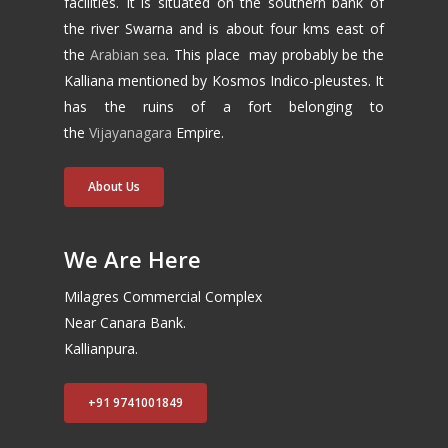
facilities. It is situated on the southern bank of
the river Swarna and is about four kms east of
the
Arabian sea
. This place may probably be the
Kalliana mentioned by Kosmos Indico-pleustes. It
has the ruins of a fort belonging to
the
Vijayanagara
Empire.
About Us
We Are Here
Milagres Commercial Complex
Near Canara Bank.
Kallianpura.
+91 9741001849