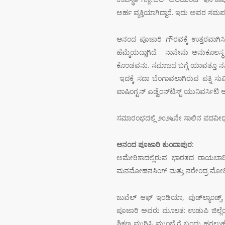
ಅರ್ಹ ವ್ಯಕ್ತಿಯಾಗಿದ್ದಾರೆ. ಇದು ಅವರ ಸಮರ್ಪ
ಆನಂದ ಪೂಜಾರಿ ಗೌರವಕ್ಕೆ ಉತ್ತರವಾಗಿಸಿ 
ಹೆಮ್ಮೆಯದ್ದಾಗಿದೆ. ನಾನೇನು ಅನುಕೂಲಸ್
ಕೊಂಡವನು. ಸಮಾಜದ ಬಗ್ಗೆ ಯಾವತ್ತೂ ನನಗ
ಇದಕ್ಕೆ ಸದಾ ಬೆಂಗಾವಲಾಗಿರುವ ಪತ್ನಿ ಸುಮ
ವಾಷಿಂಗ್ಟನ್ ಎಡ್ವೆಂನ್‌ಟಿಸ್ಟ್ ಯುನಿವರ್ಸಿಟಿ 
ಸಮಾರಂಭದಲ್ಲಿ ೨೦೨೬ನೇ ಸಾಲಿನ ಪದವೀಧರ ವಿದ
ಆನಂದ ಪೂಜಾರಿ ಕುಂದಾಪುರ:
ಅಮೇರಿಕಾದಲ್ಲಿರುವ ಭಾರತದ ರಾಯಬಾರಿ 
ಮನಮೋಹನಸಿಂಗ್ ಮತ್ತು ನರೇಂದ್ರ ಮೋದಿ ಅ
ಜುವೆಲ್ ಆಫ್ ಇಂಡಿಯಾ, ವುಡ್‌ಲ್ಯಾಂಡ್ಸ್
ಪೂಜಾರಿ ಅವರು ಮೂಲತ: ಉಡುಪಿ ಜಿಲ್ಲೆಯ
ಶಿಕ್ಷಣ ಮುಗಿಸಿ ಮುಂಬೈಗೆ ಬಂದು ಹಗಲುಹೊತ