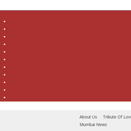
Skip
to
main
content
About Us
Tribute Of Lov
Mumbai News