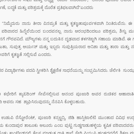
ಣೆ, ಬದ್ಧತೆ ಮತ್ತು ಪರಿಶ್ರಮಕ್ಕೆ ದೊರೆತ ಪ್ರತಿಫಲವಾಗಿದೆ“ಎಂದರು
“ನಿಮ್ಮೆದುರು ನಾನು ತೀರಾ ವಿನಮ್ರತೆ ಮತ್ತು ಕೃತಜ್ಞತಾಪೂರ್ವಕವಾಗಿ ನಿಂತಿರುವೆನು. 
ಥ ಪರಿವಾರದ ಹಿನ್ನೆಲೆಯಿಂದ ಬಂದವನಲ್ಲ. ನಾನು ಆರಂಭದಿಂದಲೂ ಪರಿಶ್ರಮ, ಶಿಸ್ತು ಮತ್
ೆ ಗೌರವವಿದೆ. ಮೌಲ್ಯಗಳು ನನ್ನ ಬದುಕಿನ ದೃಢವಾದ ತಳಗಟ್ಟಾಗಿ ಸಹಾಯ ಮಾಡಿವೆ. ಈ ಗೌ
ಿತಾ, ಸುಪುತ್ರ ಆರ್ಯನ್ ಮತ್ತು ಇಬ್ಬರು ಸುಪುತ್ರಿಯರಾದ ಅನಿಶಾ ಮತ್ತು ತಾರಾ ಮತ್ತು ನನ್ನ
ಅವರಿಗೆ ಕೃತಜ್ಞತೆ ಸಲ್ಲಿಸುವೆ ಎಂದರು.
್ಯಾರ್ಥಿಗಳು ಪದವಿ ಸ್ವೀಕರಿಸಿ ಶೈಕ್ಷಣಿಕ ಸಾಧನೆಯನ್ನು ಸಂಭ್ರಮಿಸಿದರು. ಚೆರ್ಲಿಕಿ ಸುಂ
ಕಛೇರಿಗೆ ಕ್ಯಾಟರಿಂಗ್ ಸೇವೆಸಲ್ಲಿಸುವ ಆನಂದ ಪೂಜಾರಿ ಅವರ ರುಚಿಕರ ಆಹಾರಾತಿಥ್
ವರು ಸಹ ಶ್ಲಾಘಿಸಿರುವುದನ್ನು ನೆನಪಿಸಿ ಕೊಳ್ಳಬಹುದು.
, ಉಡುಪಿ ರೆಸ್ಟೋರೆಂಟ್, ಪೂಜಾರಿ ಕನ್ಸಲ್ಟನ್ಸಿ, ಜಿಡಿ ಹಾಸ್ಪಿಟಾಲಿಟಿ ಮುಂತಾದ ವಿವಿಧ
 ಕುಂದಾಪುರ ತಾಲೂಕು ಆಲೂರು ಎಂಬ ಪುಟ್ಟ ಗುಡ್ಡಗಾಡುಹಳ್ಳಿಯ ಕೃಷಿಕ ಪರಿವಾದವರು.
್ತು ಕ್ಯಾಂಟೀನ್‌ನಲ್ಲಿ ಕೆಲಸ ಮಾಡುತ್ತ ರಾತ್ರಿ ಶಾಲೆ ಸೇರಿ ಪಿಯುಸಿ ಹಂತದವರೆಗೆ ಶಿಕ್