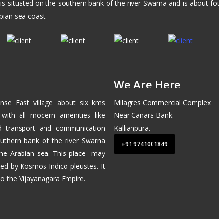
 is situated on the southern bank of the river Swarna and is about f
bian sea coast.
We Are Here
nse East
village about six kms
Milagres Commercial Complex
 with all modern amenities like
Near Canara Bank.
od transport and communication
Kallianpura.
 southern bank of the river Swarna
+91 9741001849
the
Arabian sea
. This place may
ed by Kosmos Indico-pleustes. It
 to the
Vijayanagara
Empire.