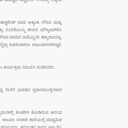
ಈ ಡಾಕ್ಟರೇಟ್ ಪದವಿ ಅತ್ಯಂತ ಗೌರವ ಮತ್ತು
ತು ನಂಬಿಕೆಯನ್ನು ಜೀವನ ಮೌಲ್ಯವಾಗಿರಿಸಿ
ರವ ಪದವಿಗೆ ನಾನೊಬ್ಬನೇ ಹಕ್ಕುದಾರನಲ್ಲ.
ೆಲ್ಲಾ ಹಿತಚಿಂತಕರೂ ಪಾಲುದಾರರಾಗಿದ್ದಾರೆ.
ಝು ಕಾರ್ಯಕ್ರಮ ನಿರೂಪಿಸಿ ವಂದಿಸಿದರು.
ಯ ಸೇವೆಗೆ ಭಾರತದ ಪ್ರಧಾನಮಂತ್ರಿಗಳಾದ
 ಉದ್ಯಮಗಳಲ್ಲಿ ತೊಡಗಿಸಿ ಕೊಂಡಿರುವ ಆನಂದ
 ಆಲೂರು ಸರಕಾರಿ ಶಾಲೆಯಲ್ಲಿ ಮಾಧ್ಯಮಿಕ
ಷಣ ಮುಗಿಸಿರುವರು. ತದನಂತರ ಅವರ ಅಣ್ಣ ದಿ|