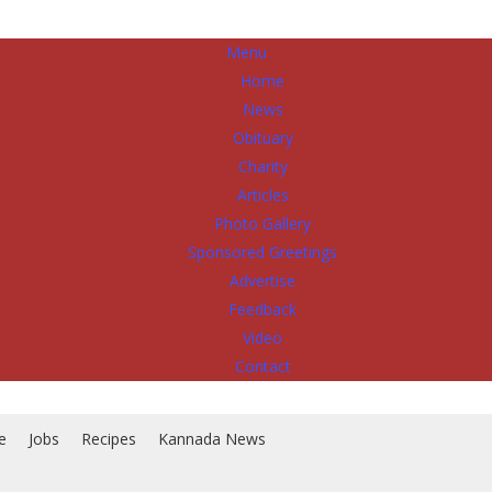
Menu
Home
News
Obituary
Charity
Articles
Photo Gallery
Sponsored Greetings
Advertise
Feedback
Video
Contact
e
Jobs
Recipes
Kannada News