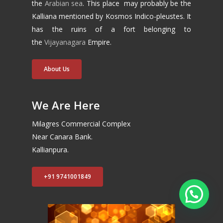
the
Arabian sea
. This place may probably be the
Kalliana mentioned by Kosmos Indico-pleustes. It
has the ruins of a fort belonging to
the
Vijayanagara
Empire.
About Us
We Are Here
Milagres Commercial Complex
Near Canara Bank.
Kallianpura.
+91 9741001849