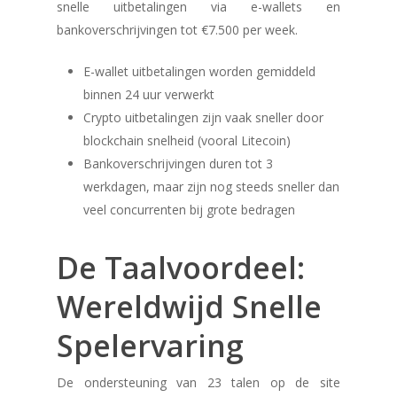
snelle uitbetalingen via e-wallets en
bankoverschrijvingen tot €7.500 per week.
E-wallet uitbetalingen worden gemiddeld
binnen 24 uur verwerkt
Crypto uitbetalingen zijn vaak sneller door
blockchain snelheid (vooral Litecoin)
Bankoverschrijvingen duren tot 3
werkdagen, maar zijn nog steeds sneller dan
veel concurrenten bij grote bedragen
De Taalvoordeel:
Wereldwijd Snelle
Spelervaring
De ondersteuning van 23 talen op de site