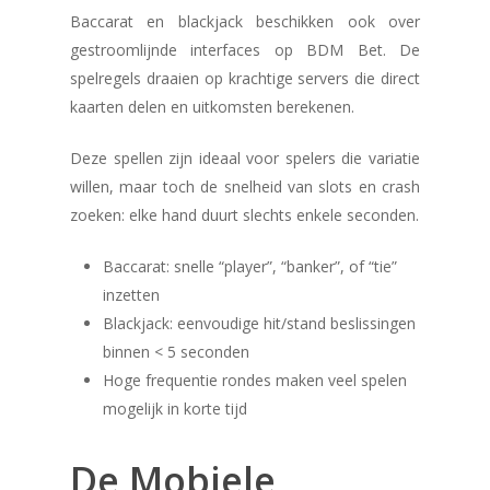
Baccarat en blackjack beschikken ook over
gestroomlijnde interfaces op BDM Bet. De
spelregels draaien op krachtige servers die direct
kaarten delen en uitkomsten berekenen.
Deze spellen zijn ideaal voor spelers die variatie
willen, maar toch de snelheid van slots en crash
zoeken: elke hand duurt slechts enkele seconden.
Baccarat: snelle “player”, “banker”, of “tie”
inzetten
Blackjack: eenvoudige hit/stand beslissingen
binnen < 5 seconden
Hoge frequentie rondes maken veel spelen
mogelijk in korte tijd
De Mobiele