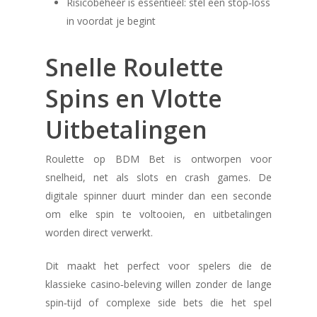
Risicobeheer is essentieel: stel een stop‑loss
in voordat je begint
Snelle Roulette
Spins en Vlotte
Uitbetalingen
Roulette op BDM Bet is ontworpen voor
snelheid, net als slots en crash games. De
digitale spinner duurt minder dan een seconde
om elke spin te voltooien, en uitbetalingen
worden direct verwerkt.
Dit maakt het perfect voor spelers die de
klassieke casino‑beleving willen zonder de lange
spin‑tijd of complexe side bets die het spel