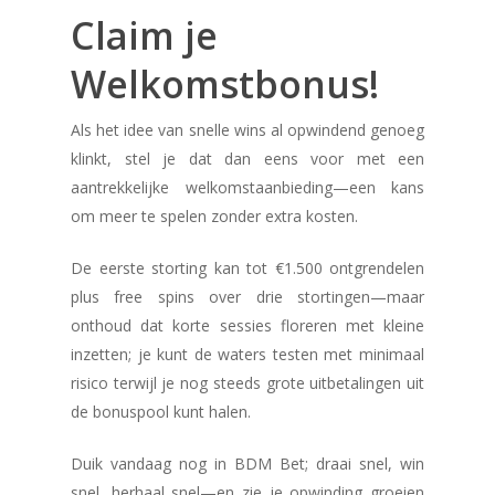
Claim je
Welkomstbonus!
Als het idee van snelle wins al opwindend genoeg
klinkt, stel je dat dan eens voor met een
aantrekkelijke welkomstaanbieding—een kans
om meer te spelen zonder extra kosten.
De eerste storting kan tot €1.500 ontgrendelen
plus free spins over drie stortingen—maar
onthoud dat korte sessies floreren met kleine
inzetten; je kunt de waters testen met minimaal
risico terwijl je nog steeds grote uitbetalingen uit
de bonuspool kunt halen.
Duik vandaag nog in BDM Bet; draai snel, win
snel, herhaal snel—en zie je opwinding groeien