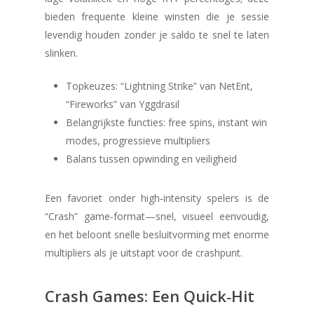
bieden frequente kleine winsten die je sessie
levendig houden zonder je saldo te snel te laten
slinken.
Topkeuzes: “Lightning Strike” van NetEnt,
“Fireworks” van Yggdrasil
Belangrijkste functies: free spins, instant win
modes, progressieve multipliers
Balans tussen opwinding en veiligheid
Een favoriet onder high‑intensity spelers is de
“Crash” game‑format—snel, visueel eenvoudig,
en het beloont snelle besluitvorming met enorme
multipliers als je uitstapt voor de crashpunt.
Crash Games: Een Quick‑Hit