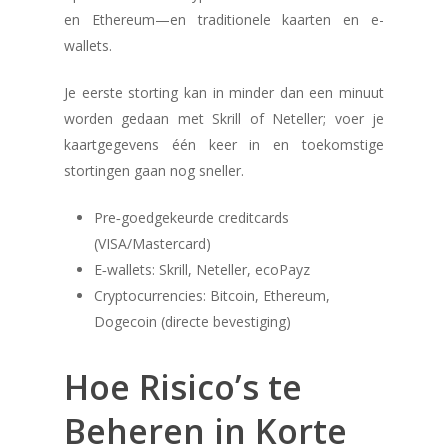
en Ethereum—en traditionele kaarten en e-
wallets.
Je eerste storting kan in minder dan een minuut
worden gedaan met Skrill of Neteller; voer je
kaartgegevens één keer in en toekomstige
stortingen gaan nog sneller.
Pre‑goedgekeurde creditcards
(VISA/Mastercard)
E‑wallets: Skrill, Neteller, ecoPayz
Cryptocurrencies: Bitcoin, Ethereum,
Dogecoin (directe bevestiging)
Hoe Risico’s te
Beheren in Korte