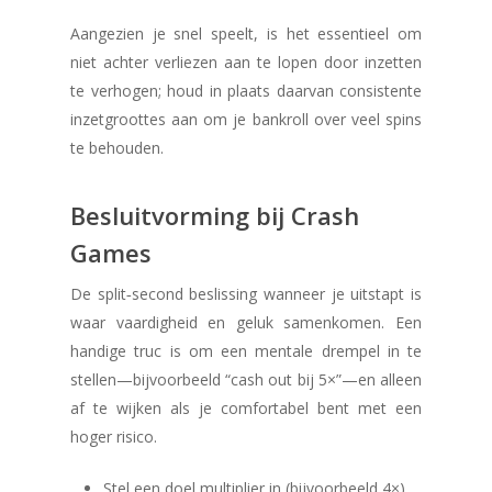
Aangezien je snel speelt, is het essentieel om
niet achter verliezen aan te lopen door inzetten
te verhogen; houd in plaats daarvan consistente
inzetgroottes aan om je bankroll over veel spins
te behouden.
Besluitvorming bij Crash
Games
De split‑second beslissing wanneer je uitstapt is
waar vaardigheid en geluk samenkomen. Een
handige truc is om een mentale drempel in te
stellen—bijvoorbeeld “cash out bij 5×”—en alleen
af te wijken als je comfortabel bent met een
hoger risico.
Stel een doel multiplier in (bijvoorbeeld 4×)