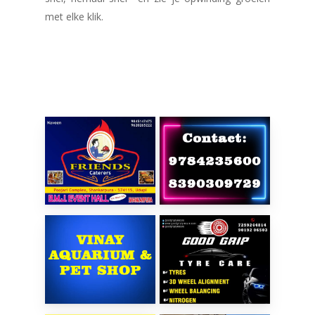
met elke klik.