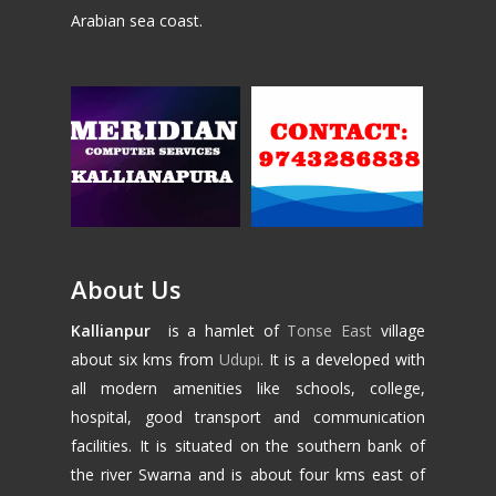
Arabian sea coast.
About Us
Kallianpur
is a hamlet of
Tonse East
village
about six kms from
Udupi
. It is a developed with
all modern amenities like schools, college,
hospital, good transport and communication
facilities. It is situated on the southern bank of
the river Swarna and is about four kms east of