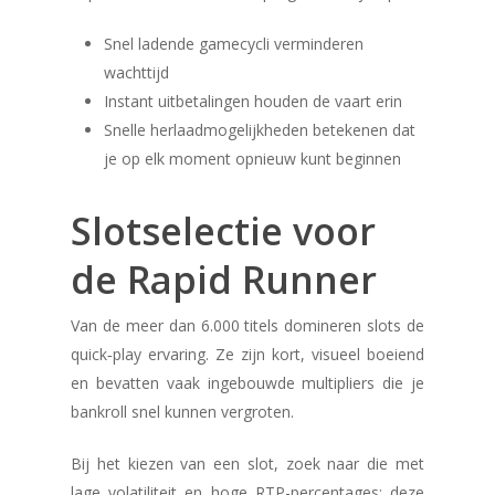
Snel ladende gamecycli verminderen
wachttijd
Instant uitbetalingen houden de vaart erin
Snelle herlaadmogelijkheden betekenen dat
je op elk moment opnieuw kunt beginnen
Slotselectie voor
de Rapid Runner
Van de meer dan 6.000 titels domineren slots de
quick‑play ervaring. Ze zijn kort, visueel boeiend
en bevatten vaak ingebouwde multipliers die je
bankroll snel kunnen vergroten.
Bij het kiezen van een slot, zoek naar die met
lage volatiliteit en hoge RTP-percentages; deze