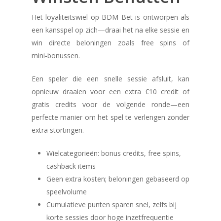
Het loyaliteitswiel op BDM Bet is ontworpen als
een kansspel op zich—draai het na elke sessie en
win directe beloningen zoals free spins of
mini‑bonussen.
Een speler die een snelle sessie afsluit, kan
opnieuw draaien voor een extra €10 credit of
gratis credits voor de volgende ronde—een
perfecte manier om het spel te verlengen zonder
extra stortingen.
Wielcategorieën: bonus credits, free spins,
cashback items
Geen extra kosten; beloningen gebaseerd op
speelvolume
Cumulatieve punten sparen snel, zelfs bij
korte sessies door hoge inzetfrequentie