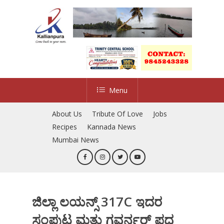
Skip
to
main
content
Menu
About Us
Tribute Of Love
Jobs
Recipes
Kannada News
Mumbai News
ಜಿಲ್ಲಾ ಲಯನ್ಸ್ 317C ಇದರ
ಸಂಪುಟ ಮತ್ತು ಗವರ್ನರ್ ಪದ