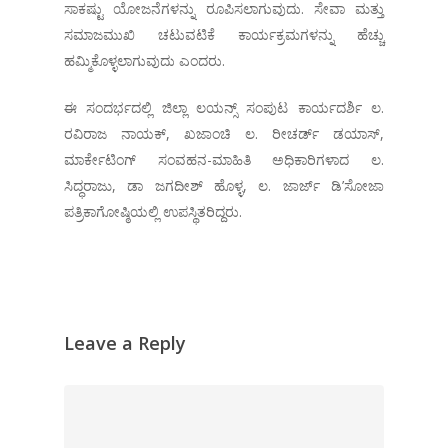
ಸಾಕಷ್ಟು ಯೋಜನೆಗಳನ್ನು ರೂಪಿಸಲಾಗುವುದು. ಸೇವಾ ಮತ್ತು
ಸಮಾಜಮುಖಿ ಚಟುವಟಿಕೆ ಕಾರ್ಯಕ್ರಮಗಳನ್ನು ಹೆಚ್ಚು
ಹಮ್ಮಿಕೊಳ್ಳಲಾಗುವುದು ಎಂದರು.
ಈ ಸಂದರ್ಭದಲ್ಲಿ ಜಿಲ್ಲಾ ಲಯನ್ಸ್ ಸಂಪುಟ ಕಾರ್ಯದರ್ಶಿ ಲ.
ರವಿರಾಜ ನಾಯಕ್, ಖಜಾಂಚಿ ಲ. ರೀಚರ್ಡ್ ಡಯಾಸ್,
ಮಾರ್ಕೇಟಿಂಗ್ ಸಂವಹನ-ಮಾಹಿತಿ ಅಧಿಕಾರಿಗಳಾದ ಲ.
ಸಿದ್ಧರಾಜು, ಡಾ ಜಗದೀಶ್ ಹೊಳ್ಳ, ಲ. ಜಾರ್ಜ್ ಡಿ’ಸೋಜಾ
ಪತ್ರಿಕಾಗೋಷ್ಠಿಯಲ್ಲಿ ಉಪಸ್ಥಿತರಿದ್ದರು.
Leave a Reply