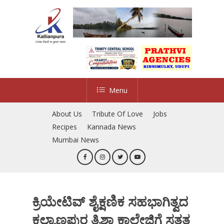
Skip
to
main
content
Menu
About Us
Tribute Of Love
Jobs
Recipes
Kannada News
Mumbai News
ಕ್ರಿಯೇಟಿವ್ ಶೈಕ್ಷಣಿಕ ಸಹಭಾಗಿತ್ವದ
ಕಲ್ಯಾಣಪುರ ತ್ರಿಶಾ ಕಾಲೇಜಿಗೆ ಸತತ