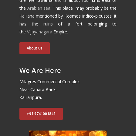
the river Swarna and is about four kms east of
the
Arabian sea
. This place may probably be the
Kalliana mentioned by Kosmos Indico-pleustes. It
has the ruins of a fort belonging to
the
Vijayanagara
Empire.
About Us
We Are Here
Milagres Commercial Complex
Near Canara Bank.
Kallianpura.
+91 9741001849