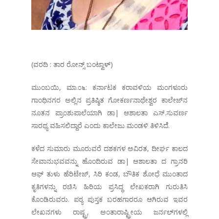
(ವರದಿ : ತಾರ ರೋನ್ಸ್ ಬಂಟ್ವಾಳ್)
ಮುಂಬಯಿ, ಮಾ.೦೬: ಕರ್ನಾಟಕ ಕರಾವಳಿಯ ಮಂಗಳೂರು
ಗಾಂಧಿನಗರ ಅಲ್ಲಿನ ಪ್ರತಿಷ್ಠಿತ ಗೋಕರ್ಣನಾಥೇಶ್ವರ ಕಾಲೇಜ್‌ನ
ನೂತನ ಪ್ರಾಂಶುಪಾಲೆಯಾಗಿ ಡಾ| ಆಶಾಲತಾ ಎಸ್.ಸುವರ್ಣ
ಸಾರಥ್ಯ ವಹಿಸಲಿದ್ದಾರೆ ಎಂದು ಕಾಲೇಜು ಮಂಡಳಿ ತಿಳಿಸಿದೆೆ.
ಕಳೆದ ಸುಮಾರು ಮೂರುವರೆ ದಶಕಗಳ ಅವಿರತ, ದೀರ್ಘ ಕಾಲದ
ಸೇವಾನುಭವವನ್ನು ಹೊಂದಿರುವ ಡಾ| ಆಶಾಲತಾ ದ ಗ್ರಾನರಿ
ಆಫ್ ತುಳು ಹೆರಿಟೇಜ್, ಸಿರಿ ಕಂಡ, ಬೌತಿಕ ಶೋಧೆ ಮುಂತಾದ
ಕೃತಿಗಳನ್ನು ರಚಿಸಿ ಹಿರಿಯ ಪ್ರಸಿದ್ಧ ಲೇಖಕರಾಗಿ ಗುರುತಿಸಿ
ಕೊಂಡಿರುವರು. ಪಠ್ಯ ಪುಸ್ತಕ ಬರಹಗಾರರೂ ಆಗಿರುವ ಇವರ
ಲೇಖನಗಳು ರಾಷ್ಟ್ರ, ಅಂತಾರಾಷ್ಟ್ರೀಯ ಜರ್ನಲ್‌ಗಳಲ್ಲಿ