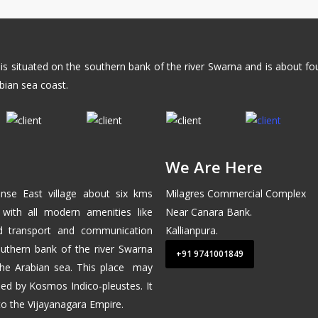
 is situated on the southern bank of the river Swarna and is about f
bian sea coast.
We Are Here
nse East
village about six kms
Milagres Commercial Complex
 with all modern amenities like
Near Canara Bank.
od transport and communication
Kallianpura.
 southern bank of the river Swarna
+91 9741001849
the
Arabian sea
. This place may
ed by Kosmos Indico-pleustes. It
 to the
Vijayanagara
Empire.