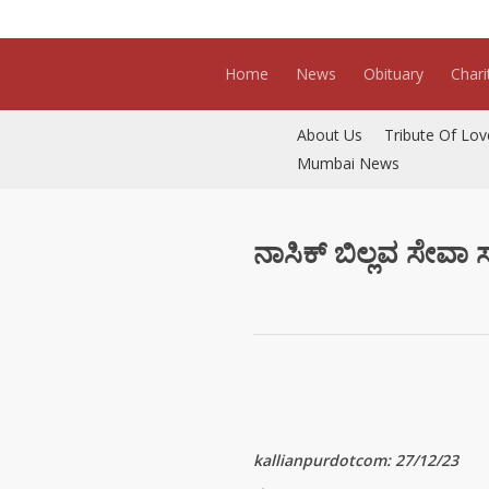
Skip
to
main
Home
News
Obituary
Chari
content
About Us
Tribute Of Lov
Mumbai News
ನಾಸಿಕ್ ಬಿಲ್ಲವ ಸೇವ
kallianpurdotcom: 27/12/23