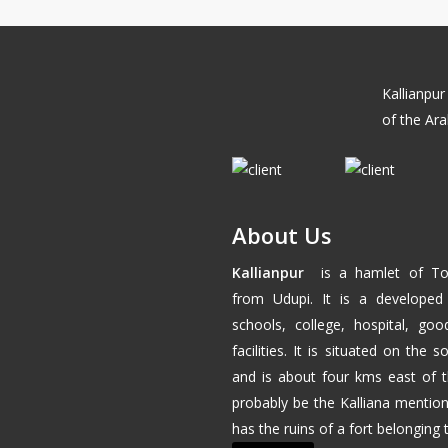
Kallianpur
of the Ara
About Us
Kallianpur
is a hamlet of
To
from
Udupi
. It is a developed
schools, college, hospital, go
facilities. It is situated on the
and is about four kms east of 
probably be the Kalliana mention
has the ruins of a fort belonging