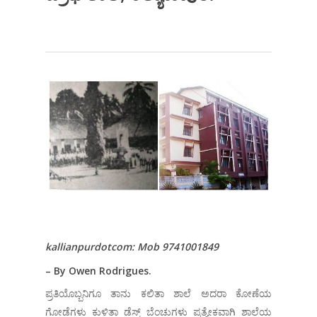
kallianpurdotcom: Mob 9741001849
– By Owen Rodrigues.
ಪ್ರತಿಯೊಬ್ಬನಿಗೂ ತಾನು ಕಲಿತಾ ಶಾಲೆ ಅದರಾ ಕೋಣೆಯ
ಗೋಡೆಗಳು ಕುಳಿತಾ ಡೆಸ್ಕ್ ಬೆಂಚುಗಳು ಪ್ರತ್ಯೇಕವಾಗಿ ಶಾಲೆಯ