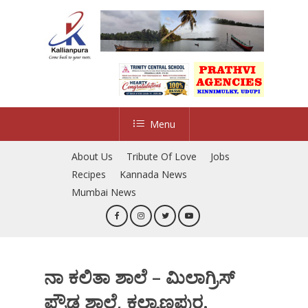
Skip
to
main
content
Menu
About Us
Tribute Of Love
Jobs
Recipes
Kannada News
Mumbai News
ನಾ ಕಲಿತಾ ಶಾಲೆ – ಮಿಲಾಗ್ರಿಸ್
ಪ್ರೌಢ ಶಾಲೆ, ಕಲ್ಯಾಣಪುರ.