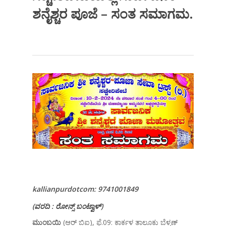
ಶನೈಶ್ಚರ ಪೂಜೆ – ಸಂತ ಸಮಾಗಮ.
kallianpurdotcom: 9741001849
(
ವರದಿ
: ರೋ
ನ್ಸ್
ಬಂಟ್ವಾಳ್
)
ಮುಂಬಯಿ
(ಆರ್ ಬಿಐ), ಫೆ.09: ಕಾರ್ಕಳ ತಾಲೂಕು ಬೆಳ್ಮಣ್