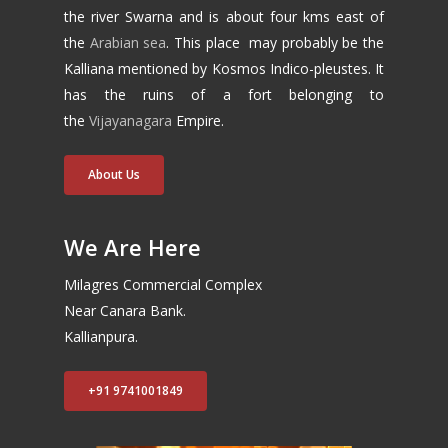
the river Swarna and is about four kms east of
the
Arabian sea
. This place may probably be the
Kalliana mentioned by Kosmos Indico-pleustes. It
has the ruins of a fort belonging to
the
Vijayanagara
Empire.
About Us
We Are Here
Milagres Commercial Complex
Near Canara Bank.
Kallianpura.
+91 9741001849