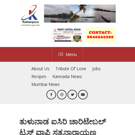
Skip
to
main
content
Menu
About Us
Tribute Of Love
Jobs
Recipes
Kannada News
Mumbai News
ತುಳುನಾಡ ಐಸಿರಿ ಚಾರಿಟೇಬಲ್
ಟ್ರಸ್ಟ್ ವಾಪಿ ಸತ್ಯನಾರಾಯಣ