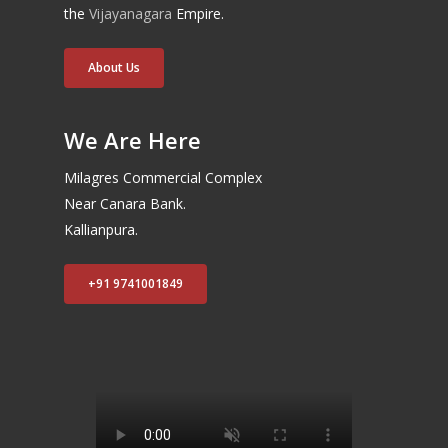
the
Vijayanagara
Empire.
About Us
We Are Here
Milagres Commercial Complex
Near Canara Bank.
Kallianpura.
+91 9741001849