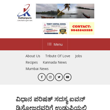
Skip
to
main
content
Menu
About Us
Tribute Of Love
Jobs
Recipes
Kannada News
Mumbai News
ವಿಧಾನ ಪರಿಷತ್ ಸದಸ್ಯ ಐವನ್
ಡಿಸೋಜರವರಿಗೆ ಉಡುಪಿಯಲ್ಲಿ