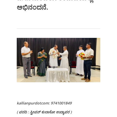
ಅಭಿನಂದನೆ.
kallianpurdotcom: 9741001849
( ವರದಿ : ಸ್ಟೀವನ್ ಕುಲಾಸೋ ಉದ್ಯಾವರ )