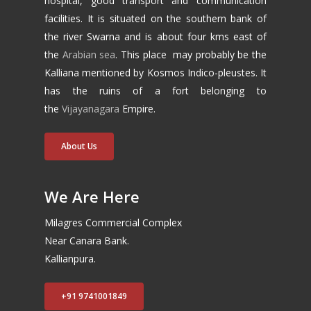
hospital, good transport and communication
facilities. It is situated on the southern bank of
the river Swarna and is about four kms east of
the
Arabian sea
. This place may probably be the
Kalliana mentioned by Kosmos Indico-pleustes. It
has the ruins of a fort belonging to
the
Vijayanagara
Empire.
About Us
We Are Here
Milagres Commercial Complex
Near Canara Bank.
Kallianpura.
+91 9741001849