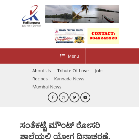
Skip
to
main
content
Menu
About Us
Tribute Of Love
Jobs
Recipes
Kannada News
Mumbai News
ಸಂತೆಕಟ್ಟೆ ಮೌಂಟ್ ರೋಸರಿ
ಶಾಲೆಯಲ್ಲಿ ಯೋಗ ದಿನಾಚರಣೆ.