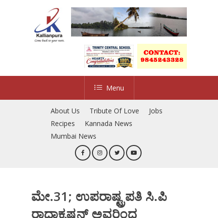
Skip
to
main
content
Menu
About Us
Tribute Of Love
Jobs
Recipes
Kannada News
Mumbai News
ಮೇ.31; ಉಪರಾಷ್ಟ್ರಪತಿ ಸಿ.ಪಿ
ರಾಧಾಕೃಷ್ಣನ್ ಅವರಿಂದ