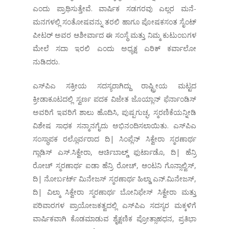
ಎಂದು ಪ್ರಾಥಿಸುತ್ತೇವೆ. ವಾರ್ಷಿಕ ಸಡಗರವು ಎಲ್ಲರ ಮನೆ-
ಮನಗಳಲ್ಲಿ ಸಂತೋಷವನ್ನು ತರಲಿ ಹಾಗೂ ಪೋಷಕಸಂತ ಸೈಂಟ್
ಪೀಟರ್ ಅವರ ಆಶೀರ್ವಾದ ಈ ಸಂಸ್ಥೆ ಮತ್ತು ನಿಮ್ಮ ಕುಟುಂಬಗಳ
ಮೇಲೆ ಸದಾ ಇರಲಿ ಎಂದು ಅಧ್ಯಕ್ಷ ಎರಿಕ್ ಕರ್ವಾಲೋ
ನುಡಿದರು.
ಎಸ್‌ಪಿಎ ಸಕ್ರೀಯ ಸದಸ್ಯರಾಗಿದ್ದು ರಾಷ್ಟ್ರೀಯ ಮಟ್ಟದ
ಕ್ರೀಡಾಕೂಟದಲ್ಲಿ ಸ್ವರ್ಣ ಪದಕ ವಿಜೇತ ಜೊಯ್ಲಾನ್ ಫೆರ್ನಾಂಡಿಸ್
ಅವರಿಗೆ ಇವರಿಗೆ ಶಾಲು ಹೊದಿಸಿ, ಪುಷ್ಪಗುಚ್ಫ, ಸ್ಮರಣಿಕೆಯನ್ನೀಡಿ
ವಿಶೇಷ ಸಾಧಕ ಸನ್ಮಾನಗೈದು ಅಭಿನಂದಿಸಲಾಯಿತು. ಎಸ್‌ಪಿಎ
ಸಂಸ್ಥಾಪಕ ರಲ್ಲೊರ್ವರಾದ ದಿ| ಸಿಂಪ್ಲೆನ್ ಸಿಕ್ವೇರಾ ಸ್ಮರಣಾರ್ಥ
ಗ್ಲಾಡಿಸ್ ಎಸ್.ಸಿಕ್ವೇರಾ, ಆರ್ಚಿಬಾಲ್ಡ್ ಫುರ್ಟಾಡೊ, ದಿ| ಹೆನ್ರಿ
ರೋಚ್ ಸ್ಮರಣಾರ್ಥ ಐಡಾ ಹೆನ್ರಿ ರೋಚ್, ಆಂಟನಿ ಗೊನ್ಸಾಲ್ವಿಸ್,
ದಿ| ನೋರ್ಬರ್ಟ್ ಮಿನೇಜಸ್ ಸ್ಮರಣಾರ್ಥ ಹಿಲ್ಡಾ ಎನ್.ಮಿನೇಜಸ್,
ದಿ| ವಿಲ್ಮಾ ಸಿಕ್ವೇರಾ ಸ್ಮರಣಾರ್ಥ ಬೋನಿಫೇಸ್ ಸಿಕ್ವೇರಾ ಮತ್ತು
ಪರಿವಾರಗಳ ಪ್ರಾಯೋಜಕತ್ವದಲ್ಲಿ ಎಸ್‌ಪಿಎ ಸದಸ್ಯರ ಮಕ್ಕಳಿಗೆ
ವಾರ್ಷಿಕವಾಗಿ ಕೊಡಮಾಡುವ ಶೈಕ್ಷಣಿಕ ಪ್ರೋತ್ಸಾಹಧನ, ಪ್ರತಿಭಾ