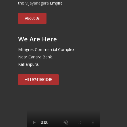
the
Vijayanagara
Empire.
About Us
We Are Here
Milagres Commercial Complex
Near Canara Bank.
Kallianpura.
+91 9741001849