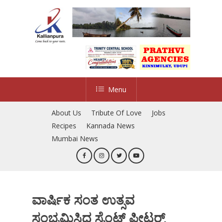
Skip
to
main
content
Menu
About Us
Tribute Of Love
Jobs
Recipes
Kannada News
Mumbai News
ವಾರ್ಷಿಕ ಸಂತ ಉತ್ಸವ
ಸಂಭ್ರಮಿಸಿದ ಸೈಂಟ್ ಪೀಟರ್‍ಸ್