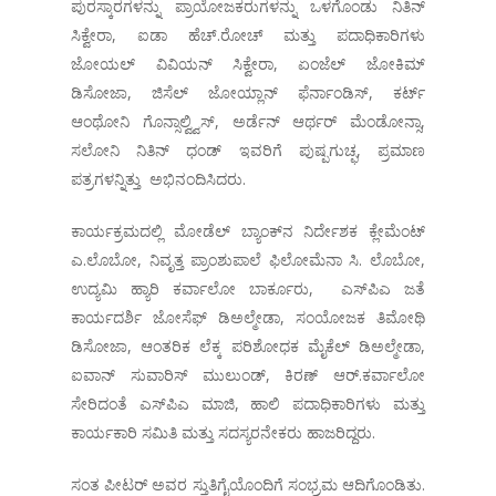
ಪುರಸ್ಕಾರಗಳನ್ನು ಪ್ರಾಯೋಜಕರುಗಳನ್ನು ಒಳಗೊಂಡು ನಿತಿನ್
ಸಿಕ್ವೇರಾ, ಐಡಾ ಹೆಚ್.ರೋಚ್ ಮತ್ತು ಪದಾಧಿಕಾರಿಗಳು
ಜೋಯಲ್ ವಿವಿಯನ್ ಸಿಕ್ವೇರಾ, ಏಂಜೆಲ್ ಜೋಕಿಮ್
ಡಿಸೋಜಾ, ಜಿಸೆಲ್ ಜೋಯ್ಲಾನ್ ಫೆರ್ನಾಂಡಿಸ್, ಕರ್ಟ್
ಆಂಥೋನಿ ಗೊನ್ಸಾಲ್ವ್ವಿಸ್, ಅರ್ಡೆನ್ ಆರ್ಥರ್ ಮೆಂಡೋನ್ಸಾ,
ಸಲೋನಿ ನಿತಿನ್ ಧಂಡ್ ಇವರಿಗೆ ಪುಷ್ಪಗುಚ್ಫ, ಪ್ರಮಾಣ
ಪತ್ರಗಳನ್ನಿತ್ತು ಅಭಿನಂದಿಸಿದರು.
ಕಾರ್ಯಕ್ರಮದಲ್ಲಿ ಮೋಡೆಲ್ ಬ್ಯಾಂಕ್‌ನ ನಿರ್ದೇಶಕ ಕ್ಲೇಮೆಂಟ್
ಎ.ಲೊಬೋ, ನಿವೃತ್ತ ಪ್ರಾಂಶುಪಾಲೆ ಫಿಲೋಮೆನಾ ಸಿ. ಲೊಬೋ,
ಉದ್ಯಮಿ ಹ್ಯಾರಿ ಕರ್ವಾಲೋ ಬಾರ್ಕೂರು, ಎಸ್‌ಪಿಎ ಜತೆ
ಕಾರ್ಯದರ್ಶಿ ಜೋಸೆಫ್ ಡಿಅಲ್ಮೇಡಾ, ಸಂಯೋಜಕ ತಿಮೋಥಿ
ಡಿಸೋಜಾ, ಆಂತರಿಕ ಲೆಕ್ಕ ಪರಿಶೋಧಕ ಮೈಕೆಲ್ ಡಿಅಲ್ಮೇಡಾ,
ಐವಾನ್ ಸುವಾರಿಸ್ ಮುಲುಂಡ್, ಕಿರಣ್ ಆರ್.ಕರ್ವಾಲೋ
ಸೇರಿದಂತೆ ಎಸ್‌ಪಿಎ ಮಾಜಿ, ಹಾಲಿ ಪದಾಧಿಕಾರಿಗಳು ಮತ್ತು
ಕಾರ್ಯಕಾರಿ ಸಮಿತಿ ಮತ್ತು ಸದಸ್ಯರನೇಕರು ಹಾಜರಿದ್ದರು.
ಸಂತ ಪೀಟರ್ ಅವರ ಸ್ತುತಿಗೈಯೊಂದಿಗೆ ಸಂಭ್ರಮ ಆದಿಗೊಂಡಿತು.