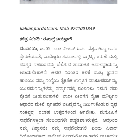
kallianpurdotcom: Mob 9741001849
(
ಚಿತ್ರ
/
ವರದಿ
:
ರೋನ್ಸ್
ಬಂಟ್ವಾಳ್
)
ಮುಂಬಯಿ
, ಜು.05: ಸಂತ ಪೀಟರ್ ಓರ್ವ ಬೆಸ್ತನಾಗಿದ್ದು ಅವರ
ಪ್ರೇರಣೆಯಂತೆ, ನಾವೆಲ್ಲರೂ ಸಮಾಜದಲ್ಲಿ ಒಗ್ಗಟ್ಟು, ಕರುಣೆ ಮತ್ತು
ಪರಸ್ಪರ ಸಹಕಾರವನ್ನು ಬೆಳೆಸುವ ಸಾಮಾಜಿಕ ಜವಾಬ್ದಾರಿಯನ್ನು
ಅರಿಯಬೇಕಾಗಿದೆ. ಅವರ ನಿರಂತರ ಕಲಿಕೆ ಮತ್ತು ಜ್ಞಾನದ
ಹಾದಿಯು ನಮ್ಮ ಸಂಸ್ಥೆಯ ಶೈಕ್ಷಣಿಕ ಉನ್ನತಿಗೆ ದಾರಿದೀಪವಾಗಿದ್ದು,
ಯುವಮನಸ್ಸುಗಳನ್ನು ಸನ್ಮಾರ್ಗದಲ್ಲಿ ರೂಪಿಸಲು ನಮಗೆ ಸದಾ
ಪ್ರೇರಣೆ ನೀಡುವಂತಾಗಲಿ. ಭಾವೀ ಪೀಳಿಗೆಗೆ ನೈತಿಕ ಮೌಲ್ಯಗಳ
ಆಧಾರದ ಮೇಲೆ ಪ್ರಗತಿಪರ ಭವಿಷ್ಯವನ್ನು ನಿರ್ಮಿಸಿಕೊಡುವ ದೃಢ
ಸಂಕಲ್ಪವು ಇಂತಹ ಉತ್ಸವಗಳಿಂದ ಆಗಬೇಕು. ಮನುಜರಿಗೆ
ಸಾಧನೆಗಳಿಕ್ಕಿಂತ ಸಂಬಂಧಗಳೇ ಶಾಶ್ವತವಾಗಿರುತ್ತದೆ. ಆದ್ದರಿಂದ
ನಮ್ಮ ವಿಶ್ವಾಸವೇ ನಮ್ಮ ಸಾಧನೆಯಾಗಲಿ ಎಂದು ಪಿಲಾರ್
ಥಿಯೋಲಾಜಿಕಲ್ ಕಾಲೇಜ್ ಪಿಲಾರ್-ಗೋವಾ ಇದರ ಪ್ರಾಚಾರ್ಯ