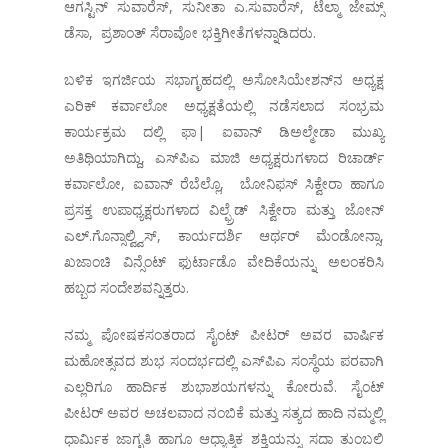
ಆಗಸ್ಟಿನ್ ಸುವಾರೆಸ್, ಸುನೀತಾ ಎ.ಸುವಾರೆಸ್, ಟೆಲ್ಮಾ ಜೇಮ್ಸ್
ಡೆಸಾ, ಪ್ರಶಾಂತ್ ಸೆರಾವೋ ಭಕ್ತಿಗೀತೆಗಳನ್ನಾಡಿದರು.
ಬಳಿಕ ಇಗರ್ಜಿಯ ಸಭಾಗೃಹದಲ್ಲಿ ಅಸೋಸಿಯೇಶನ್‌ನ ಅಧ್ಯಕ್ಷ
ಎರಿಕ್ ಕರ್ವಾಲೋ ಅಧ್ಯಕ್ಷತೆಯಲ್ಲಿ ನಡೆಸಲಾದ ಸಂಭ್ರಮ
ಕಾರ್ಯಕ್ರಮ ದಲ್ಲಿ ಫಾ| ಐವಾನ್ ಡಿಅಲ್ಮೇಡಾ ಮುಖ್ಯ
ಅತಿಥಿಯಾಗಿದ್ದು, ಎಸ್‌ಪಿಎ ಮಾಜಿ ಅಧ್ಯಕ್ಷರುಗಳಾದ ರಿಚಾರ್ಡ್
ಕರ್ವಾಲೋ, ಐವಾನ್ ರೆಬೆಲ್ಲೊ, ಬೋನಿಫಸ್ ಸಿಕ್ವೇರಾ ಹಾಗೂ
ಪ್ರಸಕ್ತ ಉಪಾಧ್ಯಕ್ಷರುಗಳಾದ ವಿಲ್ಫ್ರೆಡ್ ಸಿಕ್ವೇರಾ ಮತ್ತು ಜೋನ್
ಎಲ್.ಗೊನ್ಸಾಲ್ವ್ವಿಸ್, ಕಾರ್ಯದರ್ಶಿ ಆರ್ಥರ್ ಮೆಂಡೋನ್ಸಾ,
ಖಜಾಂಚಿ ವಿನ್ಸೆಂಟ್ ಫುರ್ಟಾಡೊ ವೇದಿಕೆಯನ್ನು ಅಲಂಕರಿಸಿ
ಹಬ್ಬದ ಸಂದೇಶವನ್ನಿತ್ತರು.
ನಮ್ಮ ಪೋಷಕಸಂತರಾದ ಸೈಂಟ್ ಪೀಟರ್ ಅವರ ವಾರ್ಷಿಕ
ಮಹೋತ್ಸವದ ಶುಭ ಸಂದರ್ಭದಲ್ಲಿ ಎಸ್‌ಪಿಎ ಸಂಸ್ಥೆಯ ಪರವಾಗಿ
ಎಲ್ಲರಿಗೂ ಹಾರ್ದಿಕ ಶುಭಾಶಯಗಳನ್ನು ಕೋರುವೆ. ಸೈಂಟ್
ಪೀಟರ್ ಅವರ ಅಚಲವಾದ ನಂಬಿಕೆ ಮತ್ತು ಸತ್ಯದ ಹಾದಿ ನಮ್ಮಲ್ಲಿ
ಧಾರ್ಮಿಕ ಜಾಗೃತಿ ಹಾಗೂ ಆಧ್ಯಾತ್ಮಿಕ ಶಕ್ತಿಯನ್ನು ಸದಾ ತುಂಬಲಿ