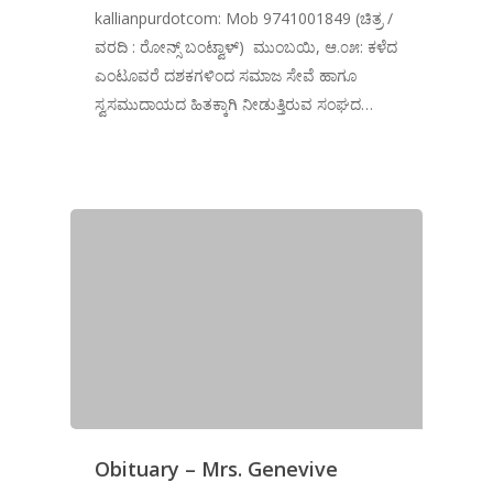
kallianpurdotcom: Mob 9741001849 (ಚಿತ್ರ /
ವರದಿ : ರೋನ್ಸ್ ಬಂಟ್ವಾಳ್) ಮುಂಬಯಿ, ಆ.೦೫: ಕಳೆದ
ಎಂಟೂವರೆ ದಶಕಗಳಿಂದ ಸಮಾಜ ಸೇವೆ ಹಾಗೂ
ಸ್ವಸಮುದಾಯದ ಹಿತಕ್ಕಾಗಿ ನೀಡುತ್ತಿರುವ ಸಂಘದ…
Obituary – Mrs. Genevive