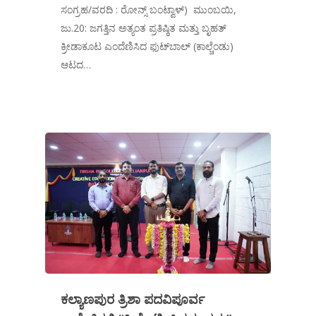
ಸಂಗ್ರಹ/ವರದಿ : ರೋನ್ಸ್ ಬಂಟ್ವಾಳ್) ಮುಂಬಯಿ,
ಜು.20: ಜಗತ್ತಿನ ಅತ್ಯಂತ ಪ್ರತಿಷ್ಠಿತ ಮತ್ತು ಬೃಹತ್
ಕ್ರೀಡಾಕೂಟ ಎಂದೆಣಿಸಿದ ಫುಟ್‌ಬಾಲ್ (ಕಾಲ್ಚೆಂಡು)
ಆಟದ…
ಕಲ್ಯಾಣಪುರ ತ್ರಿಶಾ ಪದವಿಪೂರ್ವ