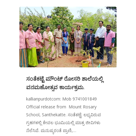
ಸಂತೆಕಟ್ಟೆ ಮೌಂಟ್ ರೋಸರಿ ಶಾಲೆಯಲ್ಲಿ
ವನಮಹೋತ್ಸವ ಕಾರ್ಯಕ್ರಮ.
kallianpurdotcom: Mob 9741001849
Official release from Mount Rosary
School, Santhekatte. ಸಂತೆಕಟ್ಟೆ: ಲಭ್ಯವಿರುವ
ಗ್ರಹಗಳಲ್ಲಿ ಕೇವಲ ಭೂಮಿಯಲ್ಲಿ ಮಾತ್ರ ಜೀವಿಗಳು
ನೆಲೆಸಿವೆ. ಮನುಷ್ಯರಂತೆ ಪ್ರಾಣಿ,…