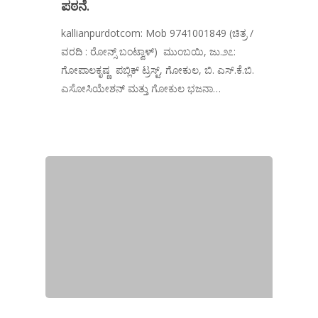
ಪಠನೆ.
kallianpurdotcom: Mob 9741001849 (ಚಿತ್ರ /
ವರದಿ : ರೋನ್ಸ್ ಬಂಟ್ವಾಳ್) ಮುಂಬಯಿ, ಜು.೨೭:
ಗೋಪಾಲಕೃಷ್ಣ ಪಬ್ಲಿಕ್ ಟ್ರಸ್ಟ್, ಗೋಕುಲ, ಬಿ. ಎಸ್.ಕೆ.ಬಿ.
ಎಸೋಸಿಯೇಶನ್ ಮತ್ತು ಗೋಕುಲ ಭಜನಾ…