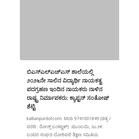
ಬಿಎಸ್‌ಎಲ್‌ಎಚ್‌ಎಸ್ ಶಾಲೆಯಲ್ಲಿ
೨೦೨೬ನೇ ಸಾಲಿನ ವಿದ್ಯಾರ್ಥಿ ನಾಯಕತ್ವ
ಪದಗ್ರಹಣ ಇಂದಿನ ನಾಯಕರು ನಾಳಿನ
ರಾಷ್ಟ್ರ ನಿರ್ಮಾಪಕರು: ಕ್ಯಾಪ್ಟನ್ ಸಂತೋಷ್
ಶೆಟ್ಟಿ.
kallianpurdotcom: Mob 9741001849 (ಚಿತ್ರ /
ವರದಿ : ರೋನ್ಸ್ ಬಂಟ್ವಾಳ್) ಮುಂಬಯಿ, ಜು.೨೯:
ಬಂಟರ ಸಂಘದ ಬೋರಿವಲಿ ಶಿಕ್ಷಣ ಸಮಿತಿಯ