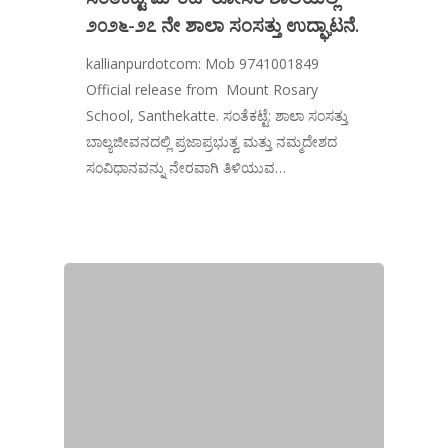
೨೦೨೬-೨೭ ನೇ ಶಾಲಾ ಸಂಸತ್ತು ಉದ್ಘಾಟನೆ.
kallianpurdotcom: Mob 9741001849
Official release from Mount Rosary
School, Santhekatte. ಸಂತೆಕಟ್ಟೆ: ಶಾಲಾ ಸಂಸತ್ತು
ಬಾಲ್ಯಜೀವನದಲ್ಲಿ ಪ್ರಜಾಪ್ರಭುತ್ವ ಮತ್ತು ನಮ್ಮದೇಶದ
ಸಂವಿಧಾನವನ್ನು ನೇರವಾಗಿ ತಿಳಿಯುವ…