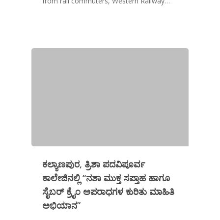
from rail commuters, Western Railway…
ಕಲ್ಯಾಣಪುರ, ತ್ರಿಶಾ ಪದವಿಪೂರ್ವ
ಕಾಲೇಜಿನಲ್ಲಿ “ನಶಾ ಮುಕ್ತ ಸಪ್ತಾಹ ಹಾಗೂ
ಸೈಬರ್ ಕ್ರೈಂ ಅಪರಾಧಗಳ ಕುರಿತು ಮಾಹಿತಿ
ಅಭಿಯಾನ”