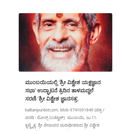
ಮುಂಬಯಿಯಲ್ಲಿ ‘ಶ್ರೀ ವಿಶ್ವೇಶ ಯಕ್ಷಜ್ಞಾನ
ಸಭಾ’ ಉದ್ಘಾಟನೆ ತ್ರಿದಿನ ತಾಳಮದ್ದಲೆ
ಸರಣಿ ‘ಶ್ರೀ ವಿಶ್ವೇಶ ಜ್ಞಾನಸತ್ರ’.
kallianpurdotcom: Mob 9741001849 (ಚಿತ್ರ /
ವರದಿ : ರೋನ್ಸ್ ಬಂಟ್ವಾಳ್) ಮುಂಬಯಿ, ಜು.11:
ಕೃಷ್ಣೈಕ್ಯ ಶ್ರೀ ಪೇಜಾವರ ಮಠಾಧೀಶರಾದ ಶ್ರೀ ವಿಶ್ವೇಶ