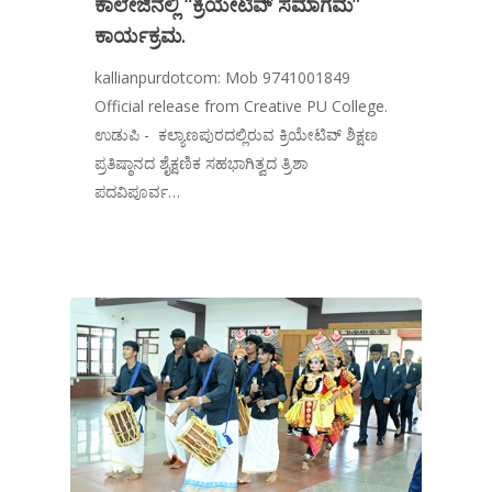
ಕಾಲೇಜಿನಲ್ಲಿ “ಕ್ರಿಯೇಟಿವ್ ಸಮಾಗಮ”
ಕಾರ್ಯಕ್ರಮ.
kallianpurdotcom: Mob 9741001849
Official release from Creative PU College.
ಉಡುಪಿ - ಕಲ್ಯಾಣಪುರದಲ್ಲಿರುವ ಕ್ರಿಯೇಟಿವ್ ಶಿಕ್ಷಣ
ಪ್ರತಿಷ್ಠಾನದ ಶೈಕ್ಷಣಿಕ ಸಹಭಾಗಿತ್ವದ ತ್ರಿಶಾ
ಪದವಿಪೂರ್ವ…