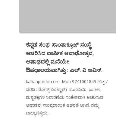
ಕನ್ನಡ ಸಂಘ ಸಾಂತಾಕ್ರೂಜ್ ಸಂಸ್ಥೆ
ಆಚರಿಸಿದ ವಾರ್ಷಿಕ ಆಷಾಢೋತ್ಸವ,
ಆಷಾಢದಲ್ಲಿ ಮನೆಯೇ
ಔಷಧಾಲಯವಾಗಿತ್ತು : ಎಲ್. ವಿ ಅವಿನ್.
kallianpurdotcom: Mob 9741001849 (ಚಿತ್ರ /
ವರದಿ : ರೋನ್ಸ್ ಬಂಟ್ವಾಳ್) ಮುಂಬಯಿ, ಜು.೨೫:
ದುಷ್ಟಶಕ್ತಿಗಳ ನಿವಾರಣೆಯ ಸಂಕೇತವಾಗಿ ಆಚರಿಸುವ
ಆಷಾಡವು ಸಾಂಪ್ರದಾಯಿಕ ಆಚರಣೆ ಆಗಿದೆ. ನಮ್ಮ
ಬಾಲ್ಯಾವಸ್ಥೆಯ…