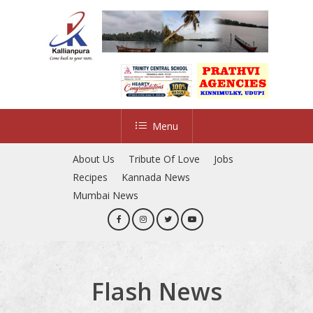
Skip
to
main
content
Menu
About Us
Tribute Of Love
Jobs
Recipes
Kannada News
Mumbai News
Flash News