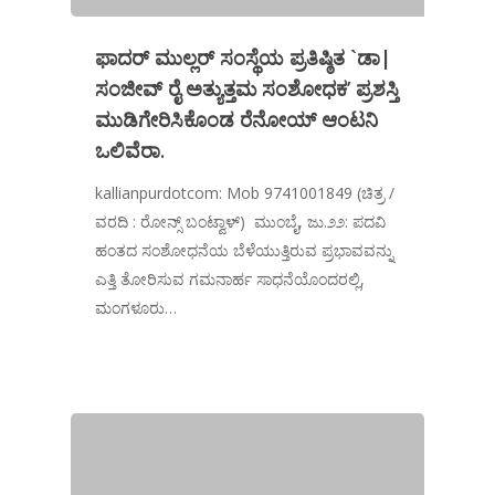
ಫಾದರ್ ಮುಲ್ಲರ್ ಸಂಸ್ಥೆಯ ಪ್ರತಿಷ್ಠಿತ `ಡಾ|
ಸಂಜೀವ್ ರೈ ಅತ್ಯುತ್ತಮ ಸಂಶೋಧಕ’ ಪ್ರಶಸ್ತಿ
ಮುಡಿಗೇರಿಸಿಕೊಂಡ ರೆನೋಯ್ ಆಂಟನಿ
ಒಲಿವೆರಾ.
kallianpurdotcom: Mob 9741001849 (ಚಿತ್ರ /
ವರದಿ : ರೋನ್ಸ್ ಬಂಟ್ವಾಳ್) ಮುಂಬೈ, ಜು.೨೨: ಪದವಿ
ಹಂತದ ಸಂಶೋಧನೆಯ ಬೆಳೆಯುತ್ತಿರುವ ಪ್ರಭಾವವನ್ನು
ಎತ್ತಿ ತೋರಿಸುವ ಗಮನಾರ್ಹ ಸಾಧನೆಯೊಂದರಲ್ಲಿ,
ಮಂಗಳೂರು…