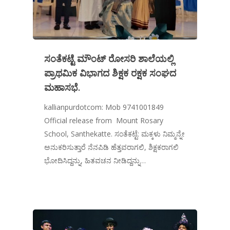
ಸಂತೆಕಟ್ಟೆ ಮೌಂಟ್ ರೋಸರಿ ಶಾಲೆಯಲ್ಲಿ
ಪ್ರಾಥಮಿಕ ವಿಭಾಗದ ಶಿಕ್ಷಕ ರಕ್ಷಕ ಸಂಘದ
ಮಹಾಸಭೆ.
kallianpurdotcom: Mob 9741001849
Official release from Mount Rosary
School, Santhekatte. ಸಂತೆಕಟ್ಟೆ: ಮಕ್ಕಳು ನಿಮ್ಮನ್ನೇ
ಅನುಕರಿಸುತ್ತಾರೆ ನೆನಪಿಡಿ ಹೆತ್ತವರಾಗಲಿ, ಶಿಕ್ಷಕರಾಗಲಿ
ಭೋದಿಸಿದ್ದನ್ನು, ಹಿತವಚನ ನೀಡಿದ್ದನ್ನು…