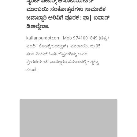
ಸೈಂಟ್ ಪೀಟರ್‍ಸ್ ಅಸೋಸಿಯೇಶನ್
ಮುಂಬಯಿ ಸಂತೋತ್ಸವಗಳು ಸಾಮಾಜಿಕ
ಜವಾಬ್ದಾರಿ ಅರಿವಿಗೆ ಪೂರಕ : ಫಾ| ಐವಾನ್
ಡಿಅಲ್ಮೇಡಾ.
kallianpurdotcom: Mob 9741001849 (ಚಿತ್ರ /
ವರದಿ : ರೋನ್ಸ್ ಬಂಟ್ವಾಳ್) ಮುಂಬಯಿ, ಜು.05:
ಸಂತ ಪೀಟರ್ ಓರ್ವ ಬೆಸ್ತನಾಗಿದ್ದು ಅವರ
ಪ್ರೇರಣೆಯಂತೆ, ನಾವೆಲ್ಲರೂ ಸಮಾಜದಲ್ಲಿ ಒಗ್ಗಟ್ಟು,
ಕರುಣೆ…